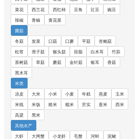
菜花
西兰花
西红柿
豆角
豇豆
豌豆
辣椒
青椒
黄花菜
菌菇
冬菇
发菜
口菇
口蘑
平菇
杏鲍菇
松茸
滑子菇
猴头菇
琼脂
白木耳
竹荪
茶树菇
草菇
蘑菇
金针菇
银耳
香菇
黑木耳
米类
凉皮
大米
小米
小麦
年糕
燕麦
玉米
米线
米饭
糙米
糯米
芡实
薏米
西米
高梁
黑米
其他水产
大虾
大闸蟹
小龙虾
毛蟹
河蚌
泥鳅