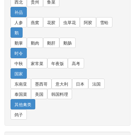
西北
贵州
鲁菜
补品
人参
燕窝
花胶
虫草花
阿胶
雪蛤
鹅
鹅掌
鹅肉
鹅肝
鹅肠
时令
中秋
家常菜
年夜饭
高考
国家
东南亚
墨西哥
意大利
日本
法国
泰国菜
美国
韩国料理
其他禽类
鸽子