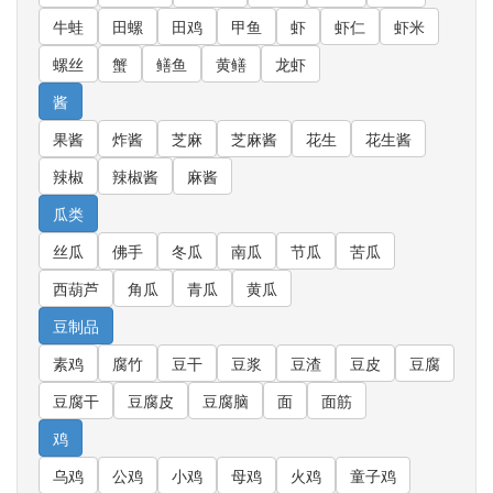
牛蛙
田螺
田鸡
甲鱼
虾
虾仁
虾米
螺丝
蟹
鳝鱼
黄鳝
龙虾
酱
果酱
炸酱
芝麻
芝麻酱
花生
花生酱
辣椒
辣椒酱
麻酱
瓜类
丝瓜
佛手
冬瓜
南瓜
节瓜
苦瓜
西葫芦
角瓜
青瓜
黄瓜
豆制品
素鸡
腐竹
豆干
豆浆
豆渣
豆皮
豆腐
豆腐干
豆腐皮
豆腐脑
面
面筋
鸡
乌鸡
公鸡
小鸡
母鸡
火鸡
童子鸡