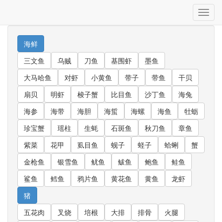
Toggl
navig
海鲜
三文鱼
乌贼
刀鱼
基围虾
墨鱼
大马哈鱼
对虾
小黄鱼
带子
带鱼
干贝
扇贝
明虾
梭子蟹
比目鱼
沙丁鱼
海兔
海参
海带
海胆
海蜇
海螺
海鱼
牡蛎
珍宝蟹
瑶柱
生蚝
石斑鱼
秋刀鱼
章鱼
紫菜
花甲
虱目鱼
蚬子
蛏子
蛤蜊
蟹
金枪鱼
银雪鱼
鱿鱼
鲅鱼
鲍鱼
鲑鱼
鲨鱼
鳕鱼
鸦片鱼
黄花鱼
黄鱼
龙虾
猪
五花肉
叉烧
培根
大排
排骨
火腿