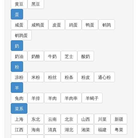
黄豆
黑豆
蛋
咸蛋
咸鸭蛋
皮蛋
鸡蛋
鸭蛋
鹌鹑
鹌鹑蛋
奶
奶油
奶酪
牛奶
芝士
酸奶
粉
凉粉
米粉
粉丝
粉条
粉皮
通心粉
羊
兔肉
羊排
羊肉
羊肉串
羊蝎子
菜系
上海
东北
云南
北京
山西
川菜
新疆
江西
海南
清真
湖北
湘菜
福建
粤菜