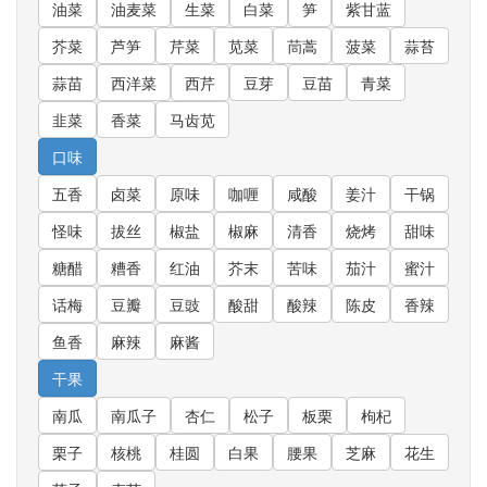
油菜
油麦菜
生菜
白菜
笋
紫甘蓝
芥菜
芦笋
芹菜
苋菜
茼蒿
菠菜
蒜苔
蒜苗
西洋菜
西芹
豆芽
豆苗
青菜
韭菜
香菜
马齿苋
口味
五香
卤菜
原味
咖喱
咸酸
姜汁
干锅
怪味
拔丝
椒盐
椒麻
清香
烧烤
甜味
糖醋
糟香
红油
芥末
苦味
茄汁
蜜汁
话梅
豆瓣
豆豉
酸甜
酸辣
陈皮
香辣
鱼香
麻辣
麻酱
干果
南瓜
南瓜子
杏仁
松子
板栗
枸杞
栗子
核桃
桂圆
白果
腰果
芝麻
花生