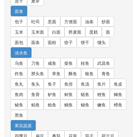
莲子
麦芽
面食
包子
吐司
意面
方便面
油条
炒面
玉米
玉米面
白面
荞麦面
蛋糕
面
面包
面条
面粉
饺子
饼干
馒头
淡水鱼
乌鱼
刀鱼
咸鱼
柴鱼
桂鱼
武昌鱼
炸鱼
胖头鱼
草鱼
酥鱼
银鱼
青鱼
鱼丸
鱼头
鱼子
鱼排
鱼汤
鱼片
鱼皮
鱼肉
鱼骨
鲈鱼
鲟鱼
鲢鱼
鲤鱼
鲫鱼
鲮鱼
鲳鱼
鲶鱼
鲷鱼
鳗鱼
鳜鱼
鳟鱼
黑鱼
果实蔬菜
四季豆
扁豆
番茄
花菜
茄子
荷兰豆