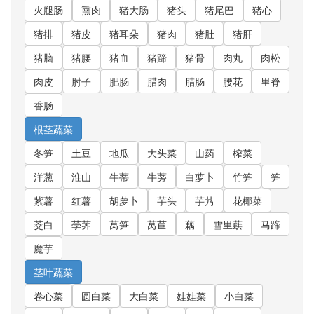
火腿肠
熏肉
猪大肠
猪头
猪尾巴
猪心
猪排
猪皮
猪耳朵
猪肉
猪肚
猪肝
猪脑
猪腰
猪血
猪蹄
猪骨
肉丸
肉松
肉皮
肘子
肥肠
腊肉
腊肠
腰花
里脊
香肠
根茎蔬菜
冬笋
土豆
地瓜
大头菜
山药
榨菜
洋葱
淮山
牛蒂
牛蒡
白萝卜
竹笋
笋
紫薯
红薯
胡萝卜
芋头
芋艿
花椰菜
茭白
荸荠
莴笋
莴苣
藕
雪里蕻
马蹄
魔芋
茎叶蔬菜
卷心菜
圆白菜
大白菜
娃娃菜
小白菜