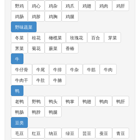
野鸡
鸡心
鸡杂
鸡爪
鸡翅
鸡肉
鸡肝
鸡肠
鸡胗
鸡胸
鸡腿
野味蔬菜
冬菜
桂花
橄榄菜
玫瑰花
百合
芽菜
荠菜
菊花
蕨菜
香椿
牛
牛仔骨
牛尾
牛排
牛杂
牛筋
牛肉
牛肉干
牛肚
牛腩
鸭
老鸭
野鸭
鸭头
鸭掌
鸭翅
鸭肉
鸭肝
鸭肠
鸭脖
鸭腿
豆类
毛豆
红豆
纳豆
绿豆
芸豆
蚕豆
青豆