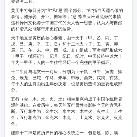
要参考工具。
黄历中将每日分为"宜"和"忌"两个部分。"宜"指当天适合做的
事情，如嫁娶、开业、搬家等；"忌"指当天应避免做的事情。
这种择日文化源于中国古代的天人合一思想，认为人与自然
的和谐共处能够带来更好的运势。
天干地支是黄历的核心要素，由十天干（甲、乙、丙、丁、
戊、己、庚、辛、壬、癸）和十二地支（子、丑、寅、卯、
辰、巳、午、未、申、酉、戌、亥）组成，两者相配形成六
十甲子，循环纪年、纪月、纪日、纪时。中国传统中以六十
年为一甲子，人的一生往往经历一个完整的甲子循环。
十二生肖与地支一一对应，分别为：子鼠、丑牛、寅虎、卯
兔、辰龙、巳蛇、午马、未羊、申猴、酉鸡、戌狗、亥猪。
每个人的生肖由出生年份决定，也是黄历查询的重要组成部
分。
五行（金、木、水、火、土）相生相克构成了中国传统世界
观的基础。在黄历中，每天的五行属性会影响当天的宜忌判
断。五行相生为：金生水、水生木、木生火、火生土、土生
金；五行相克为：金克木、木克土、土克水、水克火、火克
金。
建除十二神是黄历择日的核心系统之一，包括建、除、满、