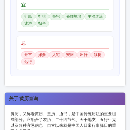
宜
行船
打猎
祭祀
修饰垣墙
平治道涂
沐浴
扫舍
忌
开市
嫁娶
入宅
安床
出行
移徙
远行
关于 黄历查询
黄历，又称老黄历、皇历、通书，是中国传统历法的重要组
成部分。它融合了农历、二十四节气、天干地支、五行生克
以及各种宜忌信息，自古以来就是中国人日常行事择日的重