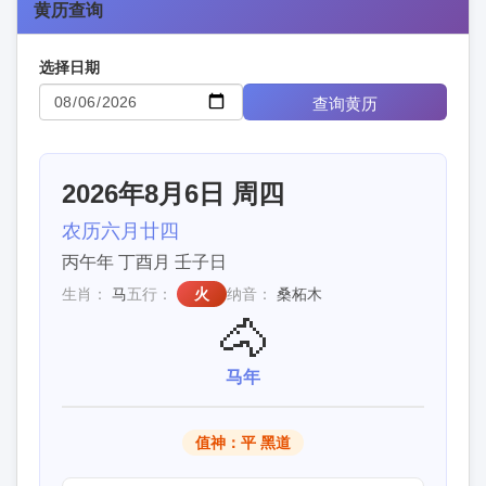
黄历查询
选择日期
查询黄历
2026年8月6日 周四
农历六月廿四
丙午年 丁酉月 壬子日
生肖：
马
五行：
火
纳音：
桑柘木
🐴
马年
值神：平 黑道