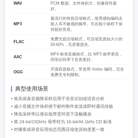
WAV
PCM 数据。文件体积大，但兼容性最
好。
最流行的有损压缩格式，使用感知编码去
MP3
除人耳不敏感的频率。可在较小体积下保
持较好音质。
免费无损压缩格式，可压缩至原始大小的
FLAC
50-60%，无质量损失。
MP4 标准音频格式，比 MP3 效率更高，
AAC
同等比特率下音质更好。
开源容器格式，常使用 Vorbis 编码，完全
OGG
免费无专利限制。
典型使用场景
• 将高保真音频降采样后用于语音识别或语音分析
• 减小音频文件体积便于邮件附件发送或即时通讯传输
• 降低采样率以便在低带宽环境下流畅播放
• 将 24-bit/192kHz 母带转为 16-bit/44.1kHz CD 标准
• 对播客或录音应用动态范围压缩使其响度更一致