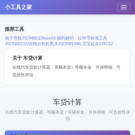
小工具之家
推荐工具
扇子导航
JSON验证
Base58 编码解码 · 比特币标准工具
JSON转CSV
在线分割长图片
JSON转XML
宝宝起名
CRC32
关于 车贷计算
在线汽车贷款计算器 · 等额本息 / 等额本金 · 月供明细 · 可
负担性评估
车贷计算
在线汽车贷款计算器 · 等额本息 / 等额本金 · 月供明细 · 可负担性评
估