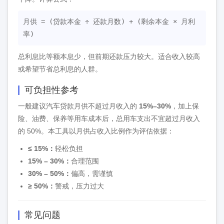
月供 = (贷款本金 ÷ 还款月数) + (剩余本金 × 月利
率)
总利息比等额本息少，但前期还款压力较大。适合收入较高
或希望节省总利息的人群。
可负担性参考
一般建议汽车贷款月供不超过月收入的
15%–30%
，加上保
险、油费、保养等用车成本后，总用车支出不宜超过月收入
的 50%。本工具以月供占收入比例作为评估依据：
≤ 15%：
轻松负担
15% – 30%：
合理范围
30% – 50%：
偏高，需谨慎
≥ 50%：
警戒，压力过大
常见问题