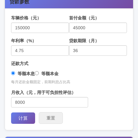
贷款参数
车辆价格（元）
首付金额（元）
年利率（%）
贷款期限（月）
还款方式
等额本息
等额本金
每月还款金额固定，前期利息占比高
月收入（元，用于可负担性评估）
计算
重置