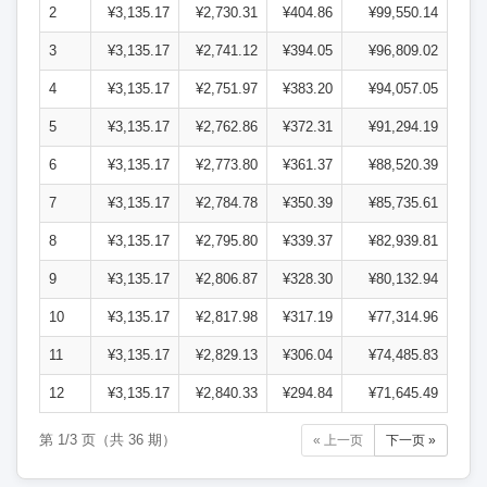
2
¥3,135.17
¥2,730.31
¥404.86
¥99,550.14
3
¥3,135.17
¥2,741.12
¥394.05
¥96,809.02
4
¥3,135.17
¥2,751.97
¥383.20
¥94,057.05
5
¥3,135.17
¥2,762.86
¥372.31
¥91,294.19
6
¥3,135.17
¥2,773.80
¥361.37
¥88,520.39
7
¥3,135.17
¥2,784.78
¥350.39
¥85,735.61
8
¥3,135.17
¥2,795.80
¥339.37
¥82,939.81
9
¥3,135.17
¥2,806.87
¥328.30
¥80,132.94
10
¥3,135.17
¥2,817.98
¥317.19
¥77,314.96
11
¥3,135.17
¥2,829.13
¥306.04
¥74,485.83
12
¥3,135.17
¥2,840.33
¥294.84
¥71,645.49
第 1/3 页（共 36 期）
« 上一页
下一页 »