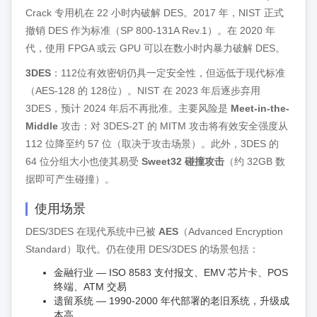
Crack 专用机在 22 小时内破解 DES。2017 年，NIST 正式
撤销 DES 作为标准（SP 800-131A Rev.1）。在 2020 年
代，使用 FPGA 或云 GPU 可以在数小时内暴力破解 DES。
3DES
：112位有效密钥仍具一定安全性，但远低于现代标准
（AES-128 的 128位）。NIST 在 2023 年后逐步弃用
3DES，预计 2024 年后不再批准。主要风险是
Meet-in-the-
Middle
攻击：对 3DES-2T 的 MITM 攻击将有效安全强度从
112 位降至约 57 位（取决于攻击场景）。此外，3DES 的
64 位分组大小也使其易受
Sweet32 碰撞攻击
（约 32GB 数
据即可产生碰撞）。
使用场景
DES/3DES 在现代系统中已被
AES
（Advanced Encryption
Standard）取代。仍在使用 DES/3DES 的场景包括：
金融行业 — ISO 8583 支付报文、EMV 芯片卡、POS
终端、ATM 交易
遗留系统 — 1990-2000 年代部署的老旧系统，升级成
本高