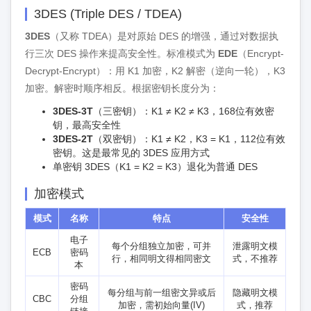
3DES (Triple DES / TDEA)
3DES
（又称 TDEA）是对原始 DES 的增强，通过对数据执
行三次 DES 操作来提高安全性。标准模式为
EDE
（Encrypt-
Decrypt-Encrypt）：用 K1 加密，K2 解密（逆向一轮），K3
加密。解密时顺序相反。根据密钥长度分为：
3DES-3T
（三密钥）：K1 ≠ K2 ≠ K3，168位有效密
钥，最高安全性
3DES-2T
（双密钥）：K1 ≠ K2，K3 = K1，112位有效
密钥。这是最常见的 3DES 应用方式
单密钥 3DES（K1 = K2 = K3）退化为普通 DES
加密模式
模式
名称
特点
安全性
电子
每个分组独立加密，可并
泄露明文模
ECB
密码
行，相同明文得相同密文
式，不推荐
本
密码
每分组与前一组密文异或后
隐藏明文模
CBC
分组
加密，需初始向量(IV)
式，推荐