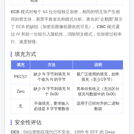
链接
ECB
模式对每个 64 位分组独立加密，相同的明文块产生相
同的密文块，易受字典攻击和模式分析。著名的"企鹅图"展示
了 ECB 的缺陷（加密后图像轮廓依然可见）。
CBC
模式通
过 IV 和前一分组引入随机性，消除明文模式，但加密过程串
行、速度较慢。
填充方式
填充
方法
说明
缺少 N 字节则填充 N
最广泛使用的填充，始终
PKCS7
个值为 N 的字节
填充（至少1字节）
缺少 N 字节则填充 N
简单但有歧义（无法区分
Zero
个 0x00
填充与数据中的 0x00）
不做填充，要求输入
适用于已经对齐的二进制
无
必须是 8 字节整数倍
数据
安全性评估
DES
：56位密钥在现代已不安全。1999 年 EFF 的 Deep