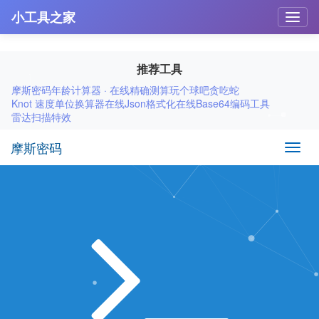
小工具之家
推荐工具
摩斯密码
年龄计算器 · 在线精确测算
玩个球吧
贪吃蛇
Knot 速度单位换算器
在线Json格式化
在线Base64编码工具
雷达扫描特效
摩斯密码
Toggl
navig