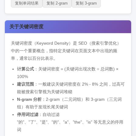
12
复制单词结果
effectively
复制 2-gram
1
1.85%
复制 3-gram
13
engines
1
1.85%
14
expressed
1
1.85%
关于关键词密度
15
frequency
1
1.85%
16
generally
1
1.85%
关键词密度（Keyword Density）是 SEO（搜索引擎优化）
17
helps
1
1.85%
中的一个重要概念，指特定关键词在页面文本中出现的频
率，通常以百分比表示。
18
high
1
1.85%
计算公式
：关键词密度 = (关键词出现次数 ÷ 总词数) ×
19
however
1
1.85%
100%
20
important
1
1.85%
建议范围
：一般建议关键词密度在 2% - 8% 之间，过高可
21
improve
1
1.85%
能被搜索引擎视为关键词堆砌
22
keep
1
1.85%
N-gram 分析
：2-gram（二元词组）和 3-gram（三元词
23
组）有助于发现长尾关键词
lead
1
1.85%
停用词过滤
：自动过滤
24
optimization
1
1.85%
"的"、"了"、"是"、"的"、"a"、"the"、"is" 等无意义的停用
25
penalties
1
1.85%
词
26
percentage
1
1.85%