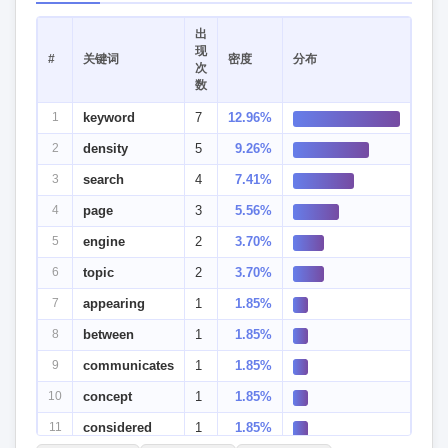
出
现
#
关键词
密度
分布
次
数
1
keyword
7
12.96%
2
density
5
9.26%
3
search
4
7.41%
4
page
3
5.56%
5
engine
2
3.70%
6
topic
2
3.70%
7
appearing
1
1.85%
8
between
1
1.85%
9
communicates
1
1.85%
10
concept
1
1.85%
11
considered
1
1.85%