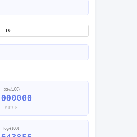
log₁₀(100)
.000000
常用对数
log₂(100)