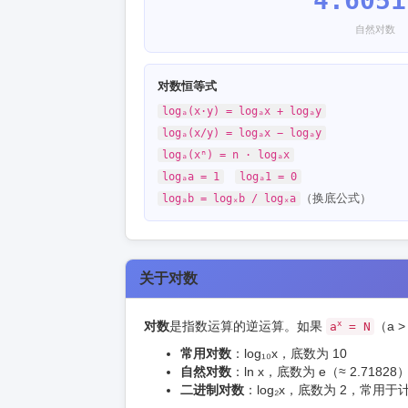
4.6051
自然对数
对数恒等式
logₐ(x·y) = logₐx + logₐy
logₐ(x/y) = logₐx − logₐy
logₐ(xⁿ) = n · logₐx
logₐa = 1
logₐ1 = 0
（换底公式）
logₐb = logₓb / logₓa
关于对数
x
对数
是指数运算的逆运算。如果
（a >
a
= N
常用对数
：log₁₀x，底数为 10
自然对数
：ln x，底数为 e（≈ 2.71828
二进制对数
：log₂x，底数为 2，常用