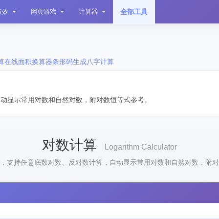
特效
网页游戏
计算器
全部工具
算
在线面积换算器
条形码生成
八字计算
自动显示常用对数和自然对数，附对数恒等式参考。
对数计算
Logarithm Calculator
，支持任意底数对数、反对数计算，自动显示常用对数和自然对数，附对