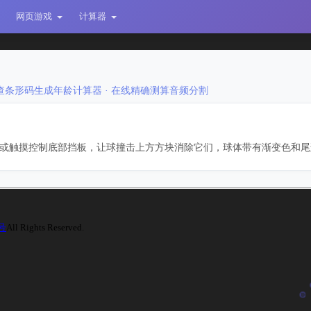
网页游戏
计算器
查
条形码生成
年龄计算器 · 在线精确测算
音频分割
或触摸控制底部挡板，让球撞击上方方块消除它们，球体带有渐变色和尾
3号
All Rights Reserved.