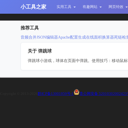
小工具之家
实用工具
有趣网站
网页特效
推荐工具
音频合并
JSON编辑器
Apache配置生成
在线面积换算器
死链检
关于 弹跳球
弹跳球小游戏，球体在页面中弹跳。使用技巧：移动鼠标
Copyright © 2013-2026
黔ICP备13001959号-1
贵公网安备 5201030200242