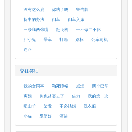
没有这么扁
你瞎了吗
警告牌
折中的办法
倒车
倒车入库
三条腿两张嘴
赶飞机
一不做二不休
胆小鬼
晕车
打嗝
路标
公车司机
迷路
交往笑话
我的女同事
勒死睡帽
戒烟
两个巴掌
离婚
你也赴宴去了
借力
我的第一次
喂山羊
染发
不必结婚
洗衣服
小猫
巫婆好
酒徒