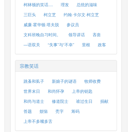
柯林顿的笑话....
理发
总统的滋味
三巨头
柯立芝
约翰·卡尔文·柯立芝
威廉·霍华顿·塔夫脱
参议员
文科班晚自习时间。
领导讲话
吝啬
—语双关
“失事”与“不幸”
里根
政客
宗教笑话
跳蚤和虱子
新娘子的谜语
牧师收费
世界末日
和尚怀孕
上帝的钥匙
和尚与道士
修道院士
谁过生日
捐献
答题
烦恼
秃字
筹码
上帝不多嘴多舌