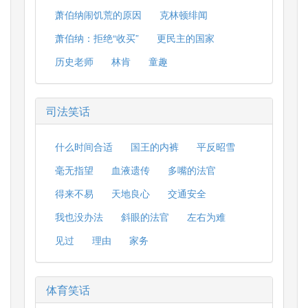
萧伯纳闹饥荒的原因
克林顿绯闻
萧伯纳：拒绝“收买”
更民主的国家
历史老师
林肯
童趣
司法笑话
什么时间合适
国王的内裤
平反昭雪
毫无指望
血液遗传
多嘴的法官
得来不易
天地良心
交通安全
我也没办法
斜眼的法官
左右为难
见过
理由
家务
体育笑话