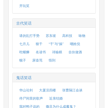
开玩笑
古代笑话
请勿乱打手势
苏东坡
高科技
咏物
七月儿
狠干
“干”与“操”
嘲姓倪
吃螺狮
名读书
讳输棋
合伙做酒
蚬子
尿壶骂
悟到
鬼话笑话
华山论剑
大厦没四楼
张曹隔江会谈
停尸间里的歌声
近亲结婚
我对鸭子说的
撒旦为什么成魔鬼？