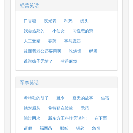
经营笑话
口香糖
夜光表
种鸡
线头
我会热死的
小仙女
同性恋的鸡
人工受精
春药
事与愿违
後面我老公还要用啊
吃烧饼
孵蛋
谁说婊子无情？
省得麻烦
军事笑话
希特勒的胡子
跳伞
夏天的故事
借宿
绝对服从
希特勒在波兰
示范
跳过两次
新东方王科昨天说的:
在下面
请假
福西昂
耶稣
钥匙
急切