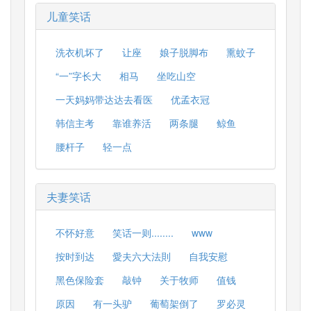
儿童笑话
洗衣机坏了
让座
娘子脱脚布
熏蚊子
“一”字长大
相马
坐吃山空
一天妈妈带达达去看医
优孟衣冠
韩信主考
靠谁养活
两条腿
鲸鱼
腰杆子
轻一点
夫妻笑话
不怀好意
笑话一则........
www
按时到达
愛夫六大法則
自我安慰
黑色保险套
敲钟
关于牧师
值钱
原因
有一头驴
葡萄架倒了
罗必灵