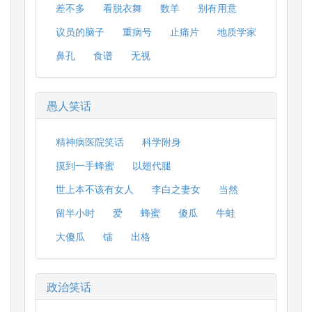
差不多
看脱衣舞
数羊
别有用意
议员的脑子
重病号
止痛片
地质学家
鼻孔
食谱
无视
愚人笑话
精神病医院笑话
科学附身
摸到一手蜂蜜
以翅代腿
世上本不该有女人
李白之妻女
当然
留半小时
爱
蜂蜜
傻瓜
牛蛙
大傻瓜
镭
出格
政治笑话