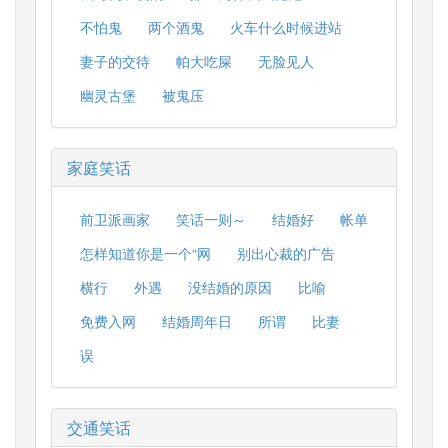
不怕鬼
两个酒鬼
火车什么时候进站
妻子的交待
帕大吃屎
无脸见人
幽灵古堡
被鬼压
家庭笑话
前卫派画家
笑话一则～
结婚好
帐单
怎样知道你是一个“网
别出心裁的广告
横行
外遇
没结婚的原因
比喻
免费入网
结婚周年日
所谓
比妻
误
交通笑话