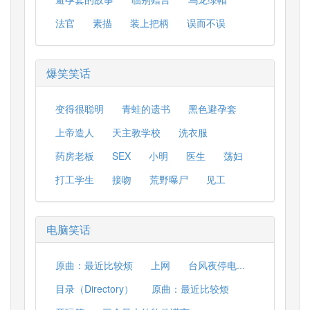
法官
素描
装上把柄
误而不误
爆笑笑话
变得很聪明
青蛙的遗书
黑色避孕套
上帝造人
天主教学校
洗衣服
药房老板
SEX
小明
医生
荡妇
打工学生
接吻
荒野曝尸
见工
电脑笑话
原曲：最近比较烦
上网
台风夜停电...
目录（Directory）
原曲：最近比较烦