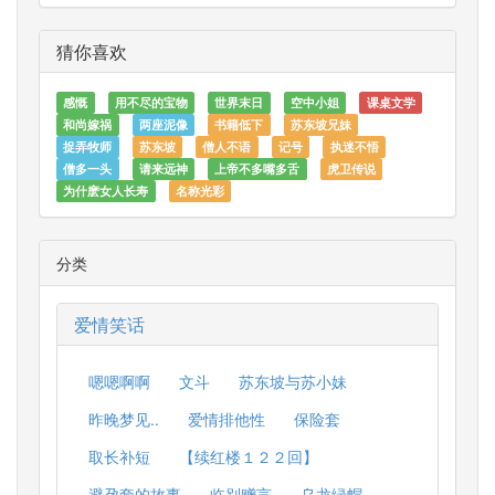
猜你喜欢
感慨
用不尽的宝物
世界末日
空中小姐
课桌文学
和尚嫁祸
两座泥像
书籍低下
苏东坡兄妹
捉弄牧师
苏东坡
僧人不语
记号
执迷不悟
僧多一头
请来远神
上帝不多嘴多舌
虎卫传说
为什麽女人长寿
名称光彩
分类
爱情笑话
嗯嗯啊啊
文斗
苏东坡与苏小妹
昨晚梦见..
爱情排他性
保险套
取长补短
【续红楼１２２回】
避孕套的故事
临别赠言
乌龙绿帽