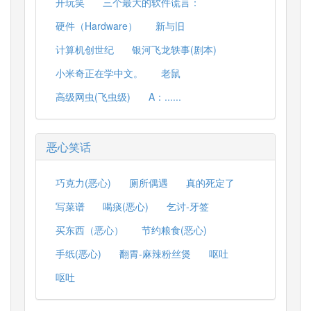
开玩笑
三个最大的软件谎言：
硬件（Hardware）
新与旧
计算机创世纪
银河飞龙轶事(剧本)
小米奇正在学中文。
老鼠
高级网虫(飞虫级)
A：......
恶心笑话
巧克力(恶心)
厕所偶遇
真的死定了
写菜谱
喝痰(恶心)
乞讨-牙签
买东西（恶心）
节约粮食(恶心)
手纸(恶心)
翻胃-麻辣粉丝煲
呕吐
呕吐