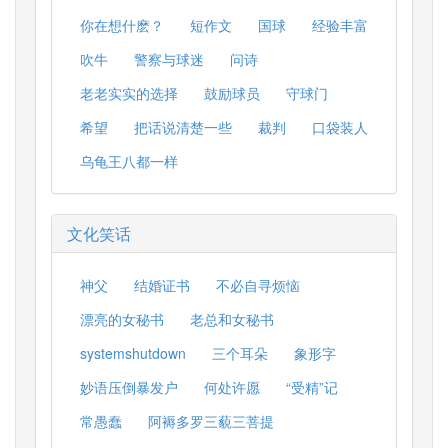
你在想什麽？
短作文
国球
经验丰富
吹牛
警察与球迷
问诗
老老实实的选择
鼓励球员
守球门
希望
把话说清楚一些
裁判
口袋装人
乌龟王八都一样
文化笑话
神父
结婚证书
不必自寻烦恼
漂亮的女秘书
老总和女秘书
systemshutdown
三个耳朵
象形字
妙语压倒暴发户
何处许愿
“受精”记
常愚蠢
阿褥多罗三藐三菩提