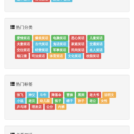
热门分类
爱情笑话
爆笑笑话
电脑笑话
恶心笑话
儿童笑话
夫妻笑话
古代笑话
鬼话笑话
家庭笑话
交通笑话
交往笑话
经营笑话
军事笑话
民间笑话
名人笑话
顺口溜
司法笑话
体育笑话
文化笑话
校园笑话
热门标签
张飞
神父
斗牛
降落伞
曹操
黑洞
老大爷
说明文
小说
老汉
幼儿园
筷子
瞎子
孙子
老公
女性
乒乓球
理发店
公分
内裤