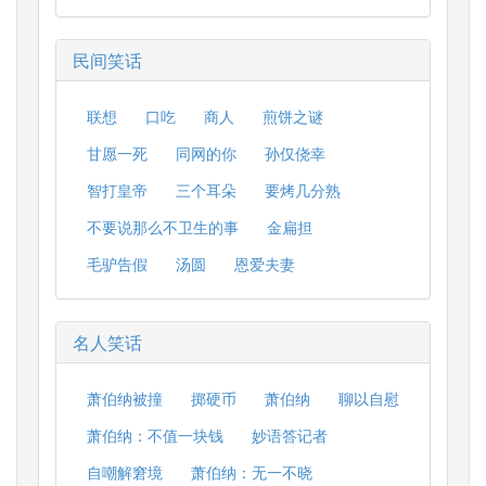
民间笑话
联想
口吃
商人
煎饼之谜
甘愿一死
同网的你
孙仅侥幸
智打皇帝
三个耳朵
要烤几分熟
不要说那么不卫生的事
金扁担
毛驴告假
汤圆
恩爱夫妻
名人笑话
萧伯纳被撞
掷硬币
萧伯纳
聊以自慰
萧伯纳：不值一块钱
妙语答记者
自嘲解窘境
萧伯纳：无一不晓