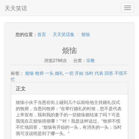
天天笑话
Toggl
navig
您的位置：
首页
天天笑话集
烦恼
烦恼
浏览2788次
分类：
宗教
标签：
烦恼
牧师
一头
婚礼
一切
开始
当时
代表
回答
不慌不
忙
正文
烦恼小伙子当恩在街上碰到几个以前给他主持婚礼仪式
的牧师，当恩问牧师：“在举行婚礼的时候，您不是代表
上帝宣布，我和我的妻子的一切烦恼都结束了吗？可是
我现在正烦恼得很哪！”“对！我是这样说过。”牧师不慌
不忙地回答，“烦恼有开始的一头，有消失的一头；当时
我可没说明是到了哪一头。”