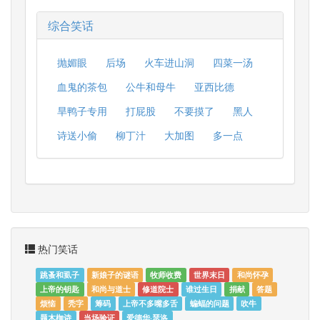
综合笑话
抛媚眼
后场
火车进山洞
四菜一汤
血鬼的茶包
公牛和母牛
亚西比德
旱鸭子专用
打屁股
不要摸了
黑人
诗送小偷
柳丁汁
大加图
多一点
热门笑话
跳蚤和虱子
新娘子的谜语
牧师收费
世界末日
和尚怀孕
上帝的钥匙
和尚与道士
修道院士
谁过生日
捐献
答题
烦恼
秃字
筹码
上帝不多嘴多舌
蝙蝠的问题
吹牛
题木枷诗
当场验证
爱德华·瑟洛