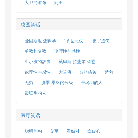
大卫的雕像
阿里
校园笑话
爱因斯坦:逻辑学
“举世无双”
更字造句
单数和复数
论理性与感性
生小孩的故事
莫里斯·拉斐尔·科恩
论理性与感性
大笨蛋
分担痛苦
造句
无穷
胸罩-罩杯的分级
最聪明的人
最聪明的人
医疗笑话
聪明的狗
参军
看妇科
拿破仑