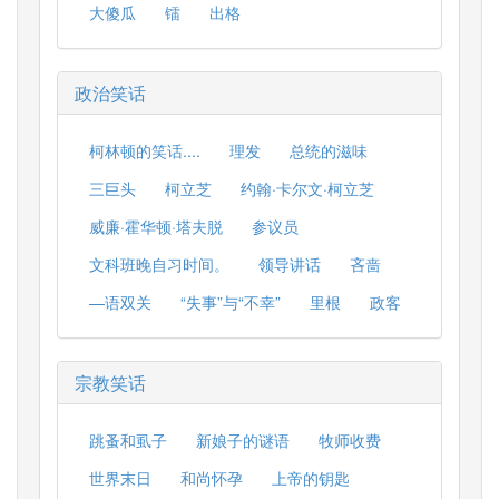
大傻瓜
镭
出格
政治笑话
柯林顿的笑话....
理发
总统的滋味
三巨头
柯立芝
约翰·卡尔文·柯立芝
威廉·霍华顿·塔夫脱
参议员
文科班晚自习时间。
领导讲话
吝啬
—语双关
“失事”与“不幸”
里根
政客
宗教笑话
跳蚤和虱子
新娘子的谜语
牧师收费
世界末日
和尚怀孕
上帝的钥匙