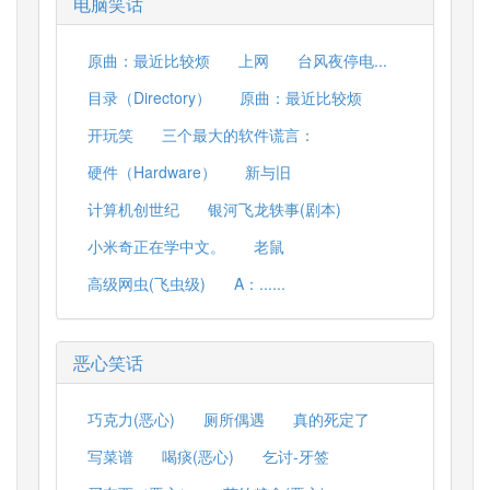
电脑笑话
原曲：最近比较烦
上网
台风夜停电...
目录（Directory）
原曲：最近比较烦
开玩笑
三个最大的软件谎言：
硬件（Hardware）
新与旧
计算机创世纪
银河飞龙轶事(剧本)
小米奇正在学中文。
老鼠
高级网虫(飞虫级)
A：......
恶心笑话
巧克力(恶心)
厕所偶遇
真的死定了
写菜谱
喝痰(恶心)
乞讨-牙签