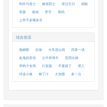
和尚与道士
修道院士
谁过生日
捐献
答题
烦恼
秃字
筹码
上帝不多嘴多舌
综合笑话
抛媚眼
后场
火车进山洞
四菜一汤
血鬼的茶包
公牛和母牛
亚西比德
旱鸭子专用
打屁股
不要摸了
黑人
诗送小偷
柳丁汁
大加图
多一点