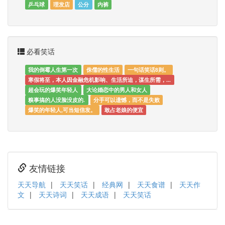
乒乓球
理发店
公分
内裤
必看笑话
我的倒霉人生第一次
侏儒的性生活
一句话笑话8则。
寒假将至，本人因金融危机影响、生活所迫，谋生所需，...
超会玩的爆笑年轻人
大论婚恋中的男人和女人
糗事搞的人没脸没皮的.
分手可以遗憾，而不是失败
爆笑的年轻人,可当短信发。
敢占老娘的便宜
友情链接
天天导航
|
天天笑话
|
经典网
|
天天食谱
|
天天作
文
|
天天诗词
|
天天成语
|
天天笑话