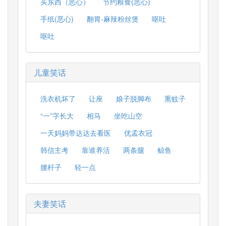
买东西（恶心）
节约粮食(恶心)
手纸(恶心)
翻胃-麻辣粉丝煲
呕吐
呕吐
儿童笑话
洗衣机坏了
让座
娘子脱脚布
熏蚊子
“一”字长大
相马
坐吃山空
一天妈妈带达达去看医
优孟衣冠
韩信主考
靠谁养活
两条腿
鲸鱼
腰杆子
轻一点
夫妻笑话