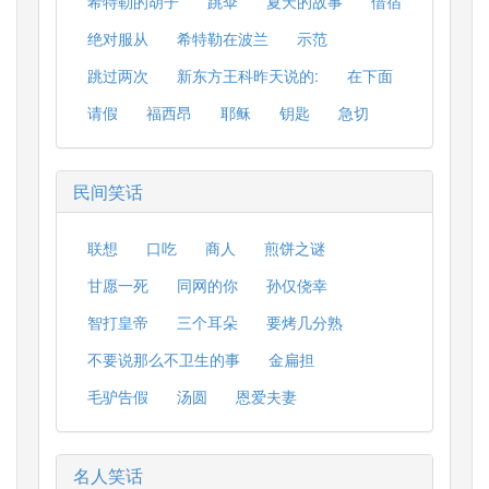
希特勒的胡子
跳伞
夏天的故事
借宿
绝对服从
希特勒在波兰
示范
跳过两次
新东方王科昨天说的:
在下面
请假
福西昂
耶稣
钥匙
急切
民间笑话
联想
口吃
商人
煎饼之谜
甘愿一死
同网的你
孙仅侥幸
智打皇帝
三个耳朵
要烤几分熟
不要说那么不卫生的事
金扁担
毛驴告假
汤圆
恩爱夫妻
名人笑话