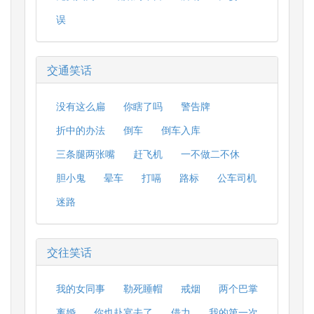
误
交通笑话
没有这么扁
你瞎了吗
警告牌
折中的办法
倒车
倒车入库
三条腿两张嘴
赶飞机
一不做二不休
胆小鬼
晕车
打嗝
路标
公车司机
迷路
交往笑话
我的女同事
勒死睡帽
戒烟
两个巴掌
离婚
你也赴宴去了
借力
我的第一次