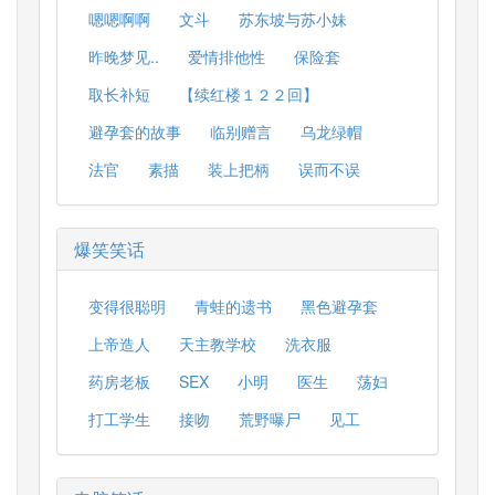
嗯嗯啊啊
文斗
苏东坡与苏小妹
昨晚梦见..
爱情排他性
保险套
取长补短
【续红楼１２２回】
避孕套的故事
临别赠言
乌龙绿帽
法官
素描
装上把柄
误而不误
爆笑笑话
变得很聪明
青蛙的遗书
黑色避孕套
上帝造人
天主教学校
洗衣服
药房老板
SEX
小明
医生
荡妇
打工学生
接吻
荒野曝尸
见工