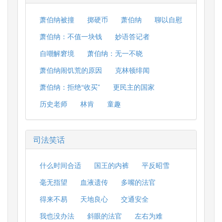
萧伯纳被撞
掷硬币
萧伯纳
聊以自慰
萧伯纳：不值一块钱
妙语答记者
自嘲解窘境
萧伯纳：无一不晓
萧伯纳闹饥荒的原因
克林顿绯闻
萧伯纳：拒绝“收买”
更民主的国家
历史老师
林肯
童趣
司法笑话
什么时间合适
国王的内裤
平反昭雪
毫无指望
血液遗传
多嘴的法官
得来不易
天地良心
交通安全
我也没办法
斜眼的法官
左右为难