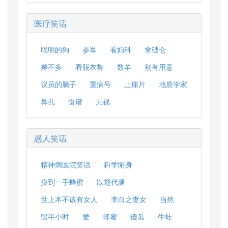
医疗笑话
聪明的狗
参军
看妇科
拿破仑
差不多
看脱衣舞
数羊
别有用意
议员的脑子
重病号
止痛片
地质学家
鼻孔
食谱
无视
愚人笑话
精神病医院笑话
科学附身
摸到一手蜂蜜
以翅代腿
世上本不该有女人
李白之妻女
当然
留半小时
爱
蜂蜜
傻瓜
牛蛙