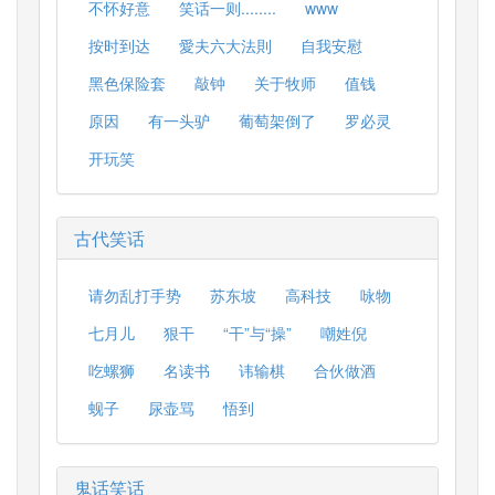
不怀好意
笑话一则........
www
按时到达
愛夫六大法則
自我安慰
黑色保险套
敲钟
关于牧师
值钱
原因
有一头驴
葡萄架倒了
罗必灵
开玩笑
古代笑话
请勿乱打手势
苏东坡
高科技
咏物
七月儿
狠干
“干”与“操”
嘲姓倪
吃螺狮
名读书
讳输棋
合伙做酒
蚬子
尿壶骂
悟到
鬼话笑话