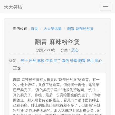
天天笑话
Toggl
navig
您的位置：
首页
天天笑话集
翻胃-麻辣粉丝煲
翻胃-麻辣粉丝煲
浏览2689次
分类：
恶心
标签：
绅士
粉丝
麻辣
侍者
完了
真的
砂锅
翻胃
很小
恶心
正文
翻胃-麻辣粉丝煲有人很喜欢“麻辣粉丝煲”这道菜。有一
次，他上饭馆，又点了这道菜。但侍者告诉他，这道菜
已经卖完了。“真的卖完了吗？”他很失望地问。“先生，
真的卖完了。你瞧，最后一份卖给那桌的先生了。”侍者
回答道。那人顺着侍者的指点，看见有个很体面的绅士
坐在邻座。绅士的饭菜已经吃得差不多了，但那份“麻辣
粉丝煲”居然还是满满的。那人觉得绅士很浪费美味，所