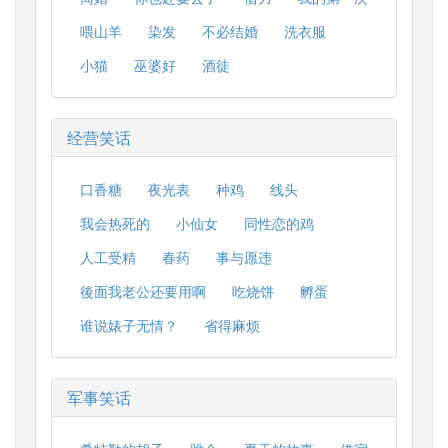
喂山羊
染发
不必结婚
洗衣服
小猫
巫婆好
酒徒
经营笑话
口香糖
夜光表
种鸡
线头
我会热死的
小仙女
同性恋的鸡
人工受精
春药
事与愿违
後面我老公还要用啊
吃烧饼
孵蛋
谁说婊子无情？
省得麻烦
军事笑话