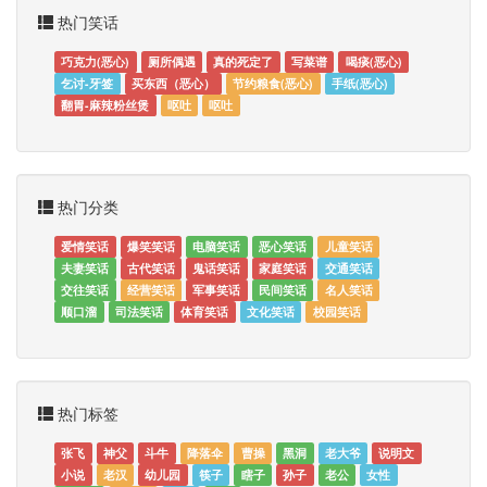
热门笑话
巧克力(恶心)
厕所偶遇
真的死定了
写菜谱
喝痰(恶心)
乞讨-牙签
买东西（恶心）
节约粮食(恶心)
手纸(恶心)
翻胃-麻辣粉丝煲
呕吐
呕吐
热门分类
爱情笑话
爆笑笑话
电脑笑话
恶心笑话
儿童笑话
夫妻笑话
古代笑话
鬼话笑话
家庭笑话
交通笑话
交往笑话
经营笑话
军事笑话
民间笑话
名人笑话
顺口溜
司法笑话
体育笑话
文化笑话
校园笑话
热门标签
张飞
神父
斗牛
降落伞
曹操
黑洞
老大爷
说明文
小说
老汉
幼儿园
筷子
瞎子
孙子
老公
女性