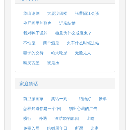
华山论剑
大厦没四楼
张曹隔江会谈
停尸间里的歌声
近亲结婚
我对鸭子说的
撒旦为什么成魔鬼？
不怕鬼
两个酒鬼
火车什么时候进站
妻子的交待
帕大吃屎
无脸见人
幽灵古堡
被鬼压
家庭笑话
前卫派画家
笑话一则～
结婚好
帐单
怎样知道你是一个“网
别出心裁的广告
横行
外遇
没结婚的原因
比喻
免费入网
结婚周年日
所谓
比妻