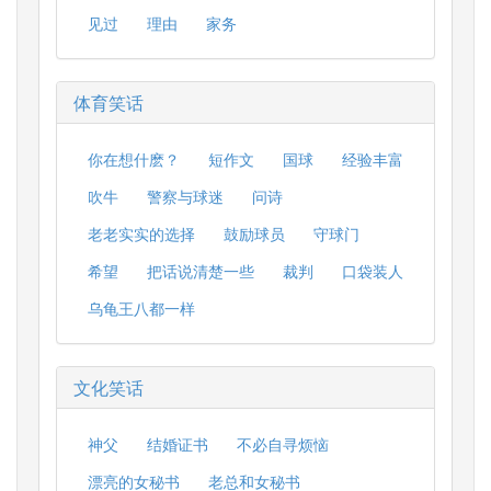
见过
理由
家务
体育笑话
你在想什麽？
短作文
国球
经验丰富
吹牛
警察与球迷
问诗
老老实实的选择
鼓励球员
守球门
希望
把话说清楚一些
裁判
口袋装人
乌龟王八都一样
文化笑话
神父
结婚证书
不必自寻烦恼
漂亮的女秘书
老总和女秘书