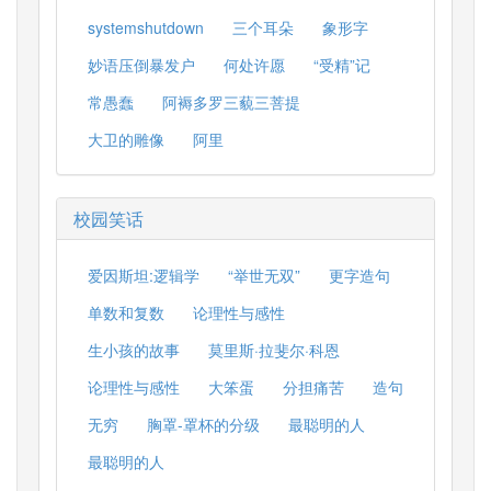
systemshutdown
三个耳朵
象形字
妙语压倒暴发户
何处许愿
“受精”记
常愚蠢
阿褥多罗三藐三菩提
大卫的雕像
阿里
校园笑话
爱因斯坦:逻辑学
“举世无双”
更字造句
单数和复数
论理性与感性
生小孩的故事
莫里斯·拉斐尔·科恩
论理性与感性
大笨蛋
分担痛苦
造句
无穷
胸罩-罩杯的分级
最聪明的人
最聪明的人