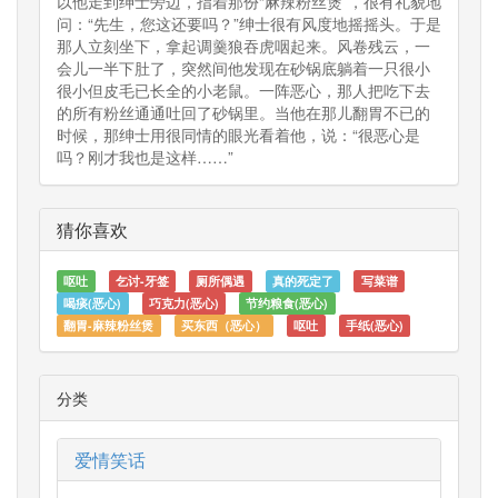
以他走到绅士旁边，指着那份“麻辣粉丝煲”，很有礼貌地
问：“先生，您这还要吗？”绅士很有风度地摇摇头。于是
那人立刻坐下，拿起调羹狼吞虎咽起来。风卷残云，一
会儿一半下肚了，突然间他发现在砂锅底躺着一只很小
很小但皮毛已长全的小老鼠。一阵恶心，那人把吃下去
的所有粉丝通通吐回了砂锅里。当他在那儿翻胃不已的
时候，那绅士用很同情的眼光看着他，说：“很恶心是
吗？刚才我也是这样……”
猜你喜欢
呕吐
乞讨-牙签
厕所偶遇
真的死定了
写菜谱
喝痰(恶心)
巧克力(恶心)
节约粮食(恶心)
翻胃-麻辣粉丝煲
买东西（恶心）
呕吐
手纸(恶心)
分类
爱情笑话