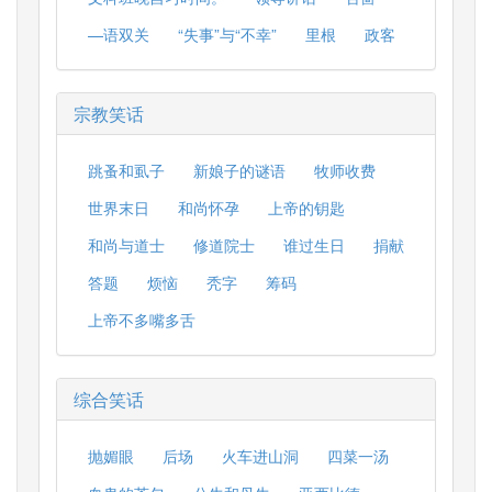
—语双关
“失事”与“不幸”
里根
政客
宗教笑话
跳蚤和虱子
新娘子的谜语
牧师收费
世界末日
和尚怀孕
上帝的钥匙
和尚与道士
修道院士
谁过生日
捐献
答题
烦恼
秃字
筹码
上帝不多嘴多舌
综合笑话
抛媚眼
后场
火车进山洞
四菜一汤