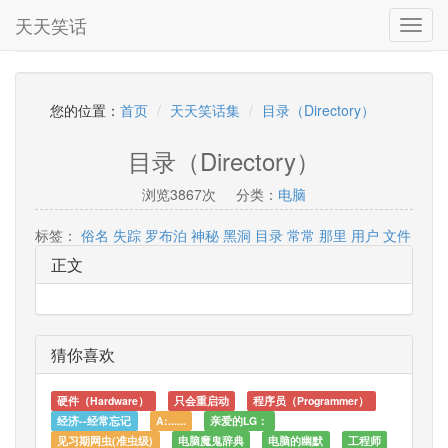
天天笑话
Toggl
navig
您的位置：
首页
天天笑话集
目录（Directory）
目录（Directory）
浏览3867次
分类：
电脑
标签：
俗名
失踪
罗布泊
神秘
黑洞
目录
常常
那里
用户
文件
正文
猜你喜欢
硬件（Hardware）
只会重启动
程序员（Programmer）
经济--经常忘记
A:......
亲爱的LG：
见习期网虫(准虫级)
电脑魔鬼辞典
电脑的幽默
工程师