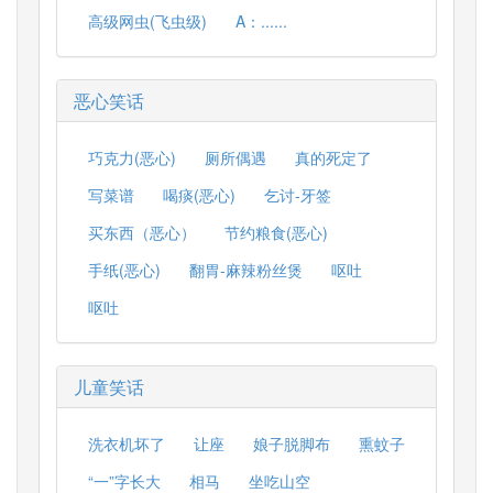
高级网虫(飞虫级)
A：......
恶心笑话
巧克力(恶心)
厕所偶遇
真的死定了
写菜谱
喝痰(恶心)
乞讨-牙签
买东西（恶心）
节约粮食(恶心)
手纸(恶心)
翻胃-麻辣粉丝煲
呕吐
呕吐
儿童笑话
洗衣机坏了
让座
娘子脱脚布
熏蚊子
“一”字长大
相马
坐吃山空