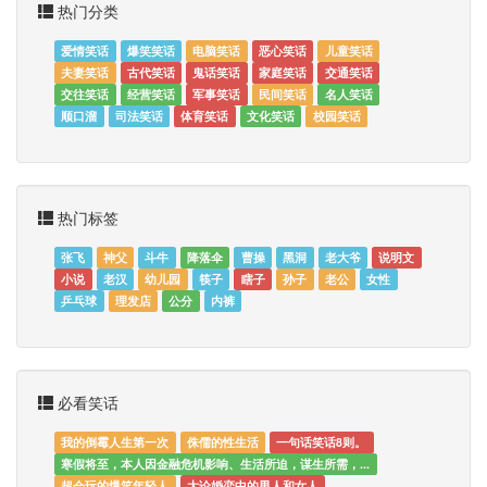
热门分类
爱情笑话
爆笑笑话
电脑笑话
恶心笑话
儿童笑话
夫妻笑话
古代笑话
鬼话笑话
家庭笑话
交通笑话
交往笑话
经营笑话
军事笑话
民间笑话
名人笑话
顺口溜
司法笑话
体育笑话
文化笑话
校园笑话
热门标签
张飞
神父
斗牛
降落伞
曹操
黑洞
老大爷
说明文
小说
老汉
幼儿园
筷子
瞎子
孙子
老公
女性
乒乓球
理发店
公分
内裤
必看笑话
我的倒霉人生第一次
侏儒的性生活
一句话笑话8则。
寒假将至，本人因金融危机影响、生活所迫，谋生所需，...
超会玩的爆笑年轻人
大论婚恋中的男人和女人