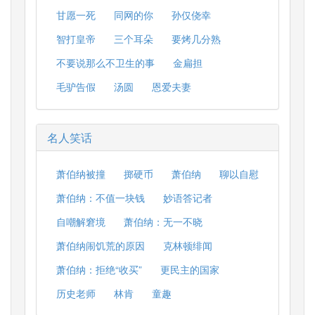
甘愿一死
同网的你
孙仅侥幸
智打皇帝
三个耳朵
要烤几分熟
不要说那么不卫生的事
金扁担
毛驴告假
汤圆
恩爱夫妻
名人笑话
萧伯纳被撞
掷硬币
萧伯纳
聊以自慰
萧伯纳：不值一块钱
妙语答记者
自嘲解窘境
萧伯纳：无一不晓
萧伯纳闹饥荒的原因
克林顿绯闻
萧伯纳：拒绝“收买”
更民主的国家
历史老师
林肯
童趣