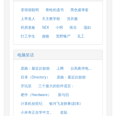
变得很聪明
青蛙的遗书
黑色避孕套
上帝造人
天主教学校
洗衣服
药房老板
SEX
小明
医生
荡妇
打工学生
接吻
荒野曝尸
见工
电脑笑话
原曲：最近比较烦
上网
台风夜停电...
目录（Directory）
原曲：最近比较烦
开玩笑
三个最大的软件谎言：
硬件（Hardware）
新与旧
计算机创世纪
银河飞龙轶事(剧本)
小米奇正在学中文。
老鼠