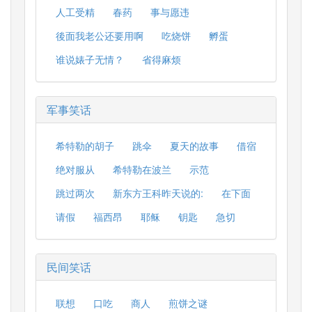
人工受精
春药
事与愿违
後面我老公还要用啊
吃烧饼
孵蛋
谁说婊子无情？
省得麻烦
军事笑话
希特勒的胡子
跳伞
夏天的故事
借宿
绝对服从
希特勒在波兰
示范
跳过两次
新东方王科昨天说的:
在下面
请假
福西昂
耶稣
钥匙
急切
民间笑话
联想
口吃
商人
煎饼之谜