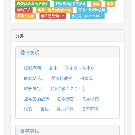
我爱背单词:售后服务
评判网虫的若干标准
停电
老鼠
脚踏开关
电脑一定是女性的六条
原曲：最近比较烦
原曲：执着
妻子还是情妇？
多任务（Multitask）
分类
爱情笑话
嗯嗯啊啊
文斗
苏东坡与苏小妹
昨晚梦见..
爱情排他性
保险套
取长补短
【续红楼１２２回】
避孕套的故事
临别赠言
乌龙绿帽
法官
素描
装上把柄
误而不误
爆笑笑话