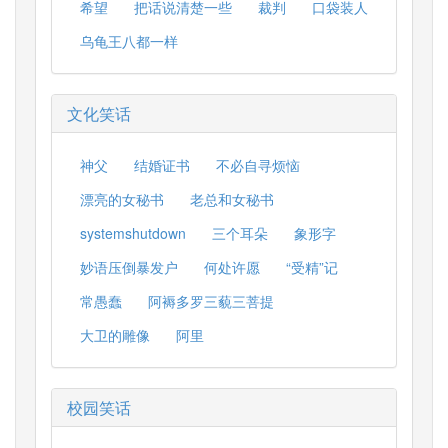
希望
把话说清楚一些
裁判
口袋装人
乌龟王八都一样
文化笑话
神父
结婚证书
不必自寻烦恼
漂亮的女秘书
老总和女秘书
systemshutdown
三个耳朵
象形字
妙语压倒暴发户
何处许愿
“受精”记
常愚蠢
阿褥多罗三藐三菩提
大卫的雕像
阿里
校园笑话