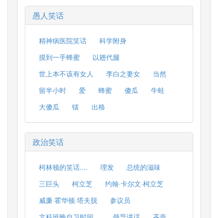
愚人笑话
精神病医院笑话
科学附身
摸到一手蜂蜜
以翅代腿
世上本不该有女人
李白之妻女
当然
留半小时
爱
蜂蜜
傻瓜
牛蛙
大傻瓜
镭
出格
政治笑话
柯林顿的笑话....
理发
总统的滋味
三巨头
柯立芝
约翰·卡尔文·柯立芝
威廉·霍华顿·塔夫脱
参议员
文科班晚自习时间。
领导讲话
吝啬