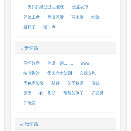
一天妈妈带达达去看医
优孟衣冠
韩信主考
靠谁养活
两条腿
鲸鱼
腰杆子
轻一点
夫妻笑话
不怀好意
笑话一则........
www
按时到达
愛夫六大法則
自我安慰
黑色保险套
敲钟
关于牧师
值钱
原因
有一头驴
葡萄架倒了
罗必灵
开玩笑
古代笑话