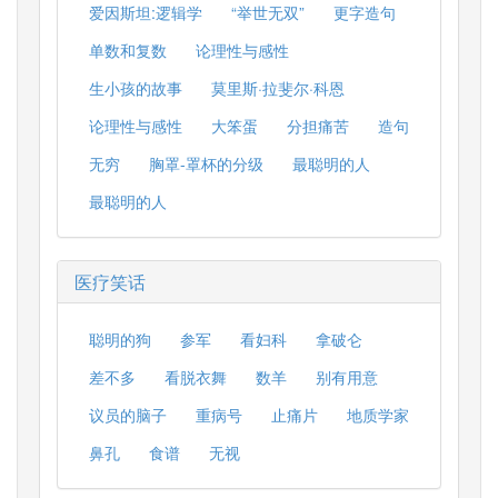
爱因斯坦:逻辑学
“举世无双”
更字造句
单数和复数
论理性与感性
生小孩的故事
莫里斯·拉斐尔·科恩
论理性与感性
大笨蛋
分担痛苦
造句
无穷
胸罩-罩杯的分级
最聪明的人
最聪明的人
医疗笑话
聪明的狗
参军
看妇科
拿破仑
差不多
看脱衣舞
数羊
别有用意
议员的脑子
重病号
止痛片
地质学家
鼻孔
食谱
无视