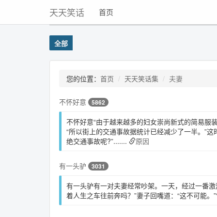
天天笑话
首页
全部
您的位置：
首页
天天笑话集
夫妻
不怀好意
5862
不怀好意“由于越来越多的妇女崇尚新式的简易服
“所以街上的交通事故据统计已经减少了一半。”
绝交通事故呢?”
.......
原因
有一头驴
3031
有一头驴有一对夫妻经常吵架。一天，经过一番激
着人生之车往前奔吗？”妻子回嘴道：“这不可能。”