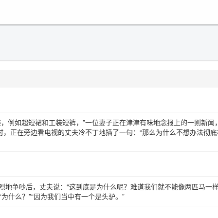
装，例如超短裙和工装短裤，”一位妻子正在津津有味地念报上的一则新闻
这时，正在旁边看电视的丈夫冷不丁地插了一句：“那么为什么不想办法彻底
烈地争吵后，丈夫说：“这到底是为什么呢？难道我们就不能像两匹马一
“为什么？”“因为我们当中有一个是头驴。”