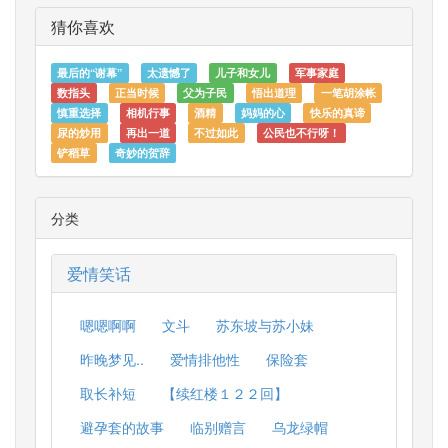
猜你喜欢
最后的“谢幕”
太遗憾了
儿子和女儿
军事家庭
数指头
正当时候
父为子民
悟出道理
一笔胡涂帐
慎重选择
相机行事
酒精
妈妈的心
快乐的真谛
尿的炒用
再出一道
不过如此
公民也不行呀！
铲稻草
奇妙的贺辞
分类
爱情笑话
嗯嗯啊啊
文斗
苏东坡与苏小妹
昨晚梦见..
爱情排他性
保险套
取长补短
【续红楼１２２回】
避孕套的故事
临别赠言
乌龙绿帽