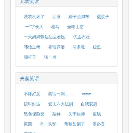
儿童笑话
洗衣机坏了
让座
娘子脱脚布
熏蚊子
“一”字长大
相马
坐吃山空
一天妈妈带达达去看医
优孟衣冠
韩信主考
靠谁养活
两条腿
鲸鱼
腰杆子
轻一点
夫妻笑话
不怀好意
笑话一则........
www
按时到达
愛夫六大法則
自我安慰
黑色保险套
敲钟
关于牧师
值钱
原因
有一头驴
葡萄架倒了
罗必灵