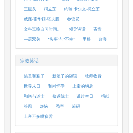
三巨头
柯立芝
约翰·卡尔文·柯立芝
威廉·霍华顿·塔夫脱
参议员
文科班晚自习时间。
领导讲话
吝啬
—语双关
“失事”与“不幸”
里根
政客
宗教笑话
跳蚤和虱子
新娘子的谜语
牧师收费
世界末日
和尚怀孕
上帝的钥匙
和尚与道士
修道院士
谁过生日
捐献
答题
烦恼
秃字
筹码
上帝不多嘴多舌