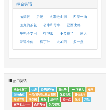
综合笑话
抛媚眼
后场
火车进山洞
四菜一汤
血鬼的茶包
公牛和母牛
亚西比德
旱鸭子专用
打屁股
不要摸了
黑人
诗送小偷
柳丁汁
大加图
多一点
热门笑话
洗衣机坏了
让座
娘子脱脚布
熏蚊子
“一”字长大
相马
坐吃山空
一天妈妈带达达去看医
优孟衣冠
韩信主考
靠谁养活
两条腿
鲸鱼
腰杆子
轻一点
保姆
万姓
在草堆上┅┅
换班对站
发与智慧