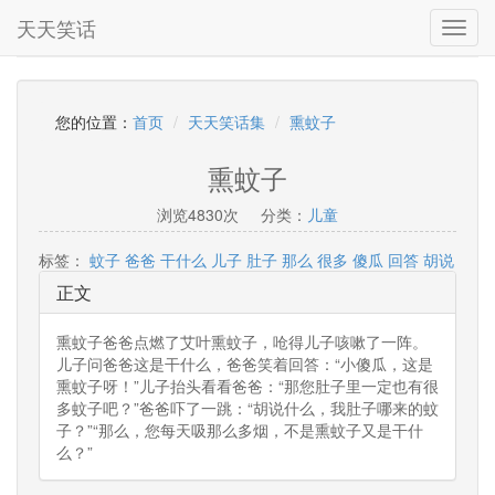
天天笑话
Toggl
navig
您的位置：
首页
天天笑话集
熏蚊子
熏蚊子
浏览4830次
分类：
儿童
标签：
蚊子
爸爸
干什么
儿子
肚子
那么
很多
傻瓜
回答
胡说
正文
熏蚊子爸爸点燃了艾叶熏蚊子，呛得儿子咳嗽了一阵。
儿子问爸爸这是干什么，爸爸笑着回答：“小傻瓜，这是
熏蚊子呀！”儿子抬头看看爸爸：“那您肚子里一定也有很
多蚊子吧？”爸爸吓了一跳：“胡说什么，我肚子哪来的蚊
子？”“那么，您每天吸那么多烟，不是熏蚊子又是干什
么？”