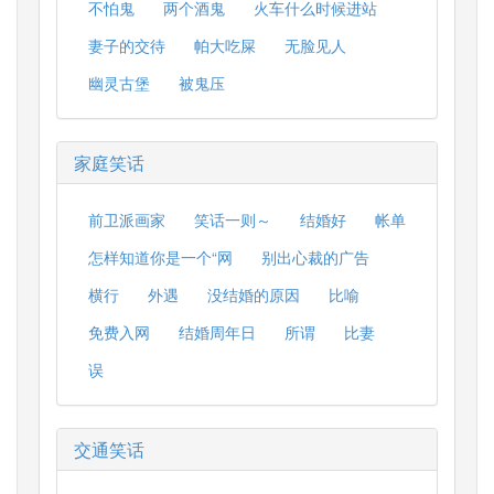
不怕鬼
两个酒鬼
火车什么时候进站
妻子的交待
帕大吃屎
无脸见人
幽灵古堡
被鬼压
家庭笑话
前卫派画家
笑话一则～
结婚好
帐单
怎样知道你是一个“网
别出心裁的广告
横行
外遇
没结婚的原因
比喻
免费入网
结婚周年日
所谓
比妻
误
交通笑话