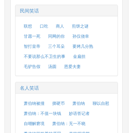
民间笑话
联想
口吃
商人
煎饼之谜
甘愿一死
同网的你
孙仅侥幸
智打皇帝
三个耳朵
要烤几分熟
不要说那么不卫生的事
金扁担
毛驴告假
汤圆
恩爱夫妻
名人笑话
萧伯纳被撞
掷硬币
萧伯纳
聊以自慰
萧伯纳：不值一块钱
妙语答记者
自嘲解窘境
萧伯纳：无一不晓