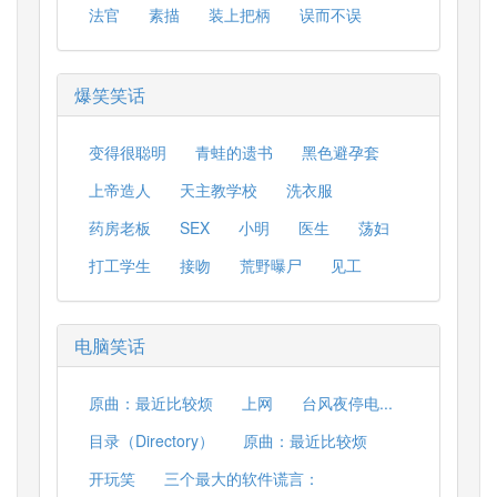
法官
素描
装上把柄
误而不误
爆笑笑话
变得很聪明
青蛙的遗书
黑色避孕套
上帝造人
天主教学校
洗衣服
药房老板
SEX
小明
医生
荡妇
打工学生
接吻
荒野曝尸
见工
电脑笑话
原曲：最近比较烦
上网
台风夜停电...
目录（Directory）
原曲：最近比较烦
开玩笑
三个最大的软件谎言：