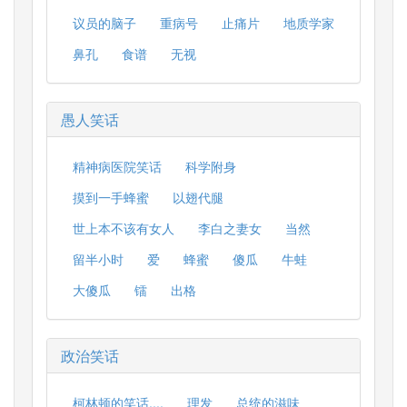
议员的脑子
重病号
止痛片
地质学家
鼻孔
食谱
无视
愚人笑话
精神病医院笑话
科学附身
摸到一手蜂蜜
以翅代腿
世上本不该有女人
李白之妻女
当然
留半小时
爱
蜂蜜
傻瓜
牛蛙
大傻瓜
镭
出格
政治笑话
柯林顿的笑话....
理发
总统的滋味