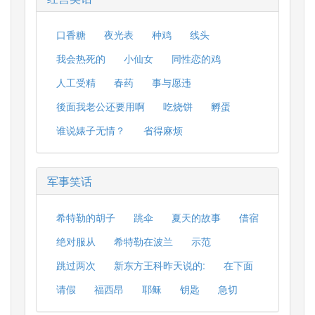
口香糖
夜光表
种鸡
线头
我会热死的
小仙女
同性恋的鸡
人工受精
春药
事与愿违
後面我老公还要用啊
吃烧饼
孵蛋
谁说婊子无情？
省得麻烦
军事笑话
希特勒的胡子
跳伞
夏天的故事
借宿
绝对服从
希特勒在波兰
示范
跳过两次
新东方王科昨天说的:
在下面
请假
福西昂
耶稣
钥匙
急切