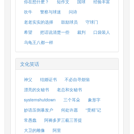
你在想什麽？
短作文
国球
经验丰富
吹牛
警察与球迷
问诗
老老实实的选择
鼓励球员
守球门
希望
把话说清楚一些
裁判
口袋装人
乌龟王八都一样
文化笑话
神父
结婚证书
不必自寻烦恼
漂亮的女秘书
老总和女秘书
systemshutdown
三个耳朵
象形字
妙语压倒暴发户
何处许愿
“受精”记
常愚蠢
阿褥多罗三藐三菩提
大卫的雕像
阿里