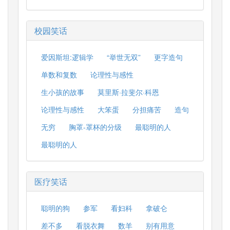
校园笑话
爱因斯坦:逻辑学
“举世无双”
更字造句
单数和复数
论理性与感性
生小孩的故事
莫里斯·拉斐尔·科恩
论理性与感性
大笨蛋
分担痛苦
造句
无穷
胸罩-罩杯的分级
最聪明的人
最聪明的人
医疗笑话
聪明的狗
参军
看妇科
拿破仑
差不多
看脱衣舞
数羊
别有用意