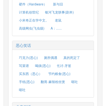
硬件（Hardware）
新与旧
计算机创世纪
银河飞龙轶事(剧本)
小米奇正在学中文。
老鼠
高级网虫(飞虫级)
A：......
恶心笑话
巧克力(恶心)
厕所偶遇
真的死定了
写菜谱
喝痰(恶心)
乞讨-牙签
买东西（恶心）
节约粮食(恶心)
手纸(恶心)
翻胃-麻辣粉丝煲
呕吐
呕吐