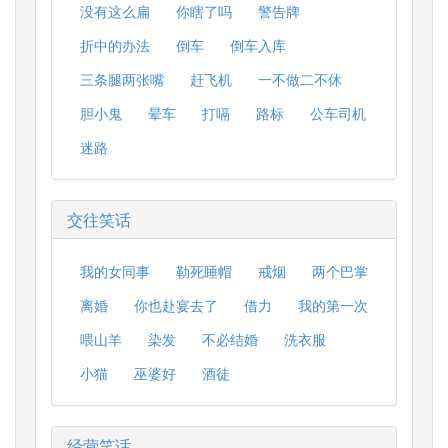
没有这么扁
你瞎了吗
警告牌
折中的办法
倒车
倒车入库
三条腿两张嘴
赶飞机
一不做二不休
胆小鬼
晕车
打嗝
路标
公车司机
迷路
交往笑话
我的女同事
勒死睡帽
戒烟
两个巴掌
离婚
你也赴宴去了
借力
我的第一次
喂山羊
染发
不必结婚
洗衣服
小猫
巫婆好
酒徒
经营笑话