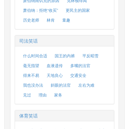
萧伯纳闹饥荒的原因
克林顿绯闻
萧伯纳：拒绝“收买”
更民主的国家
历史老师
林肯
童趣
司法笑话
什么时间合适
国王的内裤
平反昭雪
毫无指望
血液遗传
多嘴的法官
得来不易
天地良心
交通安全
我也没办法
斜眼的法官
左右为难
见过
理由
家务
体育笑话