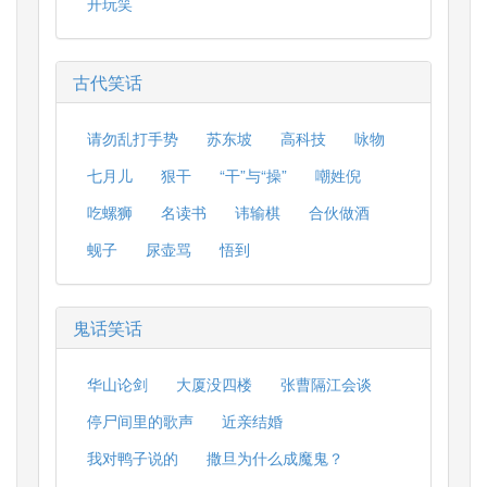
开玩笑
古代笑话
请勿乱打手势
苏东坡
高科技
咏物
七月儿
狠干
“干”与“操”
嘲姓倪
吃螺狮
名读书
讳输棋
合伙做酒
蚬子
尿壶骂
悟到
鬼话笑话
华山论剑
大厦没四楼
张曹隔江会谈
停尸间里的歌声
近亲结婚
我对鸭子说的
撒旦为什么成魔鬼？