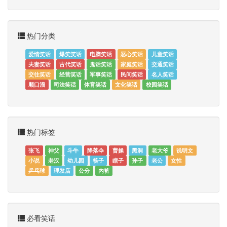
热门分类
爱情笑话
爆笑笑话
电脑笑话
恶心笑话
儿童笑话
夫妻笑话
古代笑话
鬼话笑话
家庭笑话
交通笑话
交往笑话
经营笑话
军事笑话
民间笑话
名人笑话
顺口溜
司法笑话
体育笑话
文化笑话
校园笑话
热门标签
张飞
神父
斗牛
降落伞
曹操
黑洞
老大爷
说明文
小说
老汉
幼儿园
筷子
瞎子
孙子
老公
女性
乒乓球
理发店
公分
内裤
必看笑话