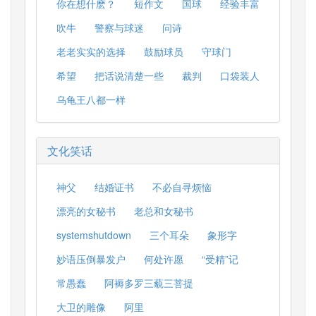
你在想什麽？
短作文
国球
经验丰富
吹牛
警察与球迷
问诗
老老实实的选择
鼓励球员
守球门
希望
把话说清楚一些
裁判
口袋装人
乌龟王八都一样
文化笑话
神父
结婚证书
不必自寻烦恼
漂亮的女秘书
老总和女秘书
systemshutdown
三个耳朵
象形字
妙语压倒暴发户
何处许愿
“受精”记
常愚蠢
阿褥多罗三藐三菩提
大卫的雕像
阿里