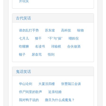
开玩笑
古代笑话
请勿乱打手势
苏东坡
高科技
咏物
七月儿
狠干
“干”与“操”
嘲姓倪
吃螺狮
名读书
讳输棋
合伙做酒
蚬子
尿壶骂
悟到
鬼话笑话
华山论剑
大厦没四楼
张曹隔江会谈
停尸间里的歌声
近亲结婚
我对鸭子说的
撒旦为什么成魔鬼？