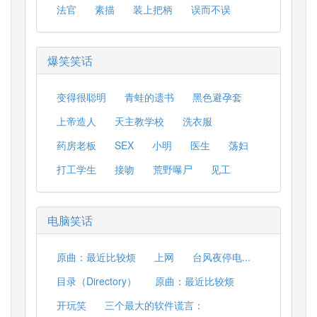
法官
素描
装上把柄
误而不误
爆笑笑话
变得很聪明
青蛙的遗书
黑色避孕套
上帝造人
天主教学校
洗衣服
药房老板
SEX
小明
医生
荡妇
打工学生
接吻
荒野曝尸
见工
电脑笑话
原曲：最近比较烦
上网
台风夜停电...
目录（Directory）
原曲：最近比较烦
开玩笑
三个最大的软件谎言：