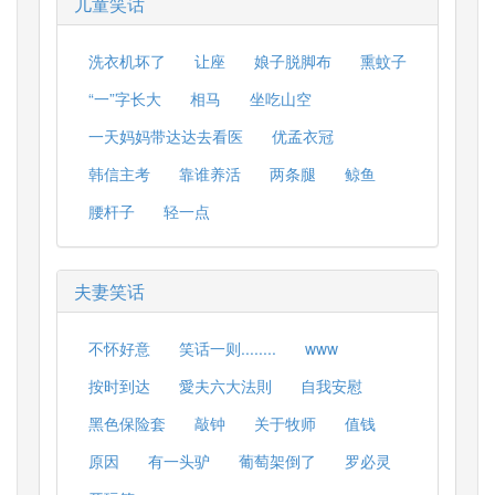
儿童笑话
洗衣机坏了
让座
娘子脱脚布
熏蚊子
“一”字长大
相马
坐吃山空
一天妈妈带达达去看医
优孟衣冠
韩信主考
靠谁养活
两条腿
鲸鱼
腰杆子
轻一点
夫妻笑话
不怀好意
笑话一则........
www
按时到达
愛夫六大法則
自我安慰
黑色保险套
敲钟
关于牧师
值钱
原因
有一头驴
葡萄架倒了
罗必灵