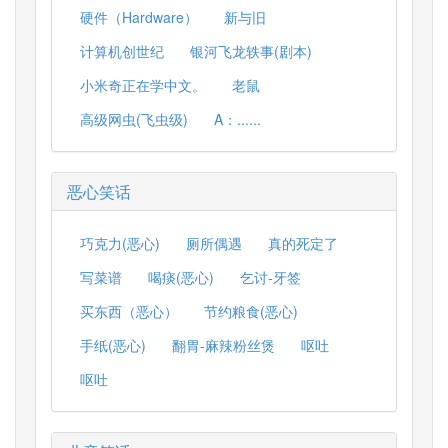
硬件（Hardware）
新与旧
计算机创世纪
银河飞龙轶事(剧本)
小米奇正在学中文。
老鼠
高级网虫(飞虫级)
A：......
恶心笑话
巧克力(恶心)
厕所偶遇
真的死定了
写菜谱
喝痰(恶心)
乞讨-牙签
买东西（恶心）
节约粮食(恶心)
手纸(恶心)
翻胃-麻辣粉丝煲
呕吐
呕吐