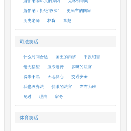
萧伯纳闹饥荒的原因
克林顿绯闻
萧伯纳：拒绝“收买”
更民主的国家
历史老师
林肯
童趣
司法笑话
什么时间合适
国王的内裤
平反昭雪
毫无指望
血液遗传
多嘴的法官
得来不易
天地良心
交通安全
我也没办法
斜眼的法官
左右为难
见过
理由
家务
体育笑话