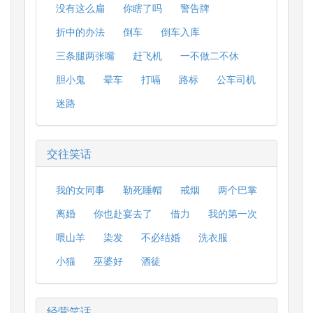
没有这么扁
你瞎了吗
警告牌
折中的办法
倒车
倒车入库
三条腿两张嘴
赶飞机
一不做二不休
胆小鬼
晕车
打嗝
路标
公车司机
迷路
交往笑话
我的女同事
勒死睡帽
戒烟
两个巴掌
离婚
你也赴宴去了
借力
我的第一次
喂山羊
染发
不必结婚
洗衣服
小猫
巫婆好
酒徒
经营笑话