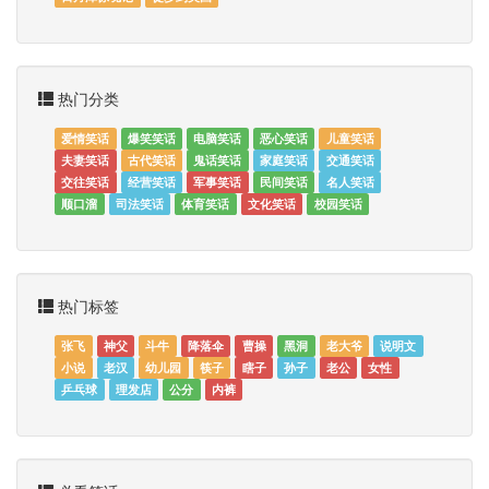
热门分类
爱情笑话
爆笑笑话
电脑笑话
恶心笑话
儿童笑话
夫妻笑话
古代笑话
鬼话笑话
家庭笑话
交通笑话
交往笑话
经营笑话
军事笑话
民间笑话
名人笑话
顺口溜
司法笑话
体育笑话
文化笑话
校园笑话
热门标签
张飞
神父
斗牛
降落伞
曹操
黑洞
老大爷
说明文
小说
老汉
幼儿园
筷子
瞎子
孙子
老公
女性
乒乓球
理发店
公分
内裤