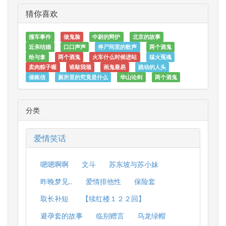
猜你喜欢
撞车事件
做鬼脸
中尉的辩护
北京的故事
近亲结婚
口口声声
停尸间里的歌声
两个酒鬼
给与拿
两个酒鬼
火车什么时候进站
猛火冤魂
卖肉粽子喔
谁敲我颈
画鬼最易
跳动的人头
催账信
厕所里的究竟是什么
华山论剑
两个酒鬼
分类
爱情笑话
嗯嗯啊啊
文斗
苏东坡与苏小妹
昨晚梦见..
爱情排他性
保险套
取长补短
【续红楼１２２回】
避孕套的故事
临别赠言
乌龙绿帽