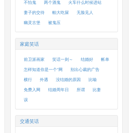
不怕鬼
两个酒鬼
火车什么时候进站
妻子的交待
帕大吃屎
无脸见人
幽灵古堡
被鬼压
家庭笑话
前卫派画家
笑话一则～
结婚好
帐单
怎样知道你是一个“网
别出心裁的广告
横行
外遇
没结婚的原因
比喻
免费入网
结婚周年日
所谓
比妻
误
交通笑话