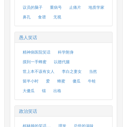
议员的脑子
重病号
止痛片
地质学家
鼻孔
食谱
无视
愚人笑话
精神病医院笑话
科学附身
摸到一手蜂蜜
以翅代腿
世上本不该有女人
李白之妻女
当然
留半小时
爱
蜂蜜
傻瓜
牛蛙
大傻瓜
镭
出格
政治笑话
柯林顿的笑话....
理发
总统的滋味