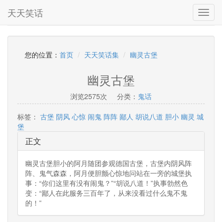
天天笑话
Toggl
navig
您的位置：
首页
天天笑话集
幽灵古堡
幽灵古堡
浏览2575次
分类：
鬼话
标签：
古堡
阴风
心惊
闹鬼
阵阵
鄙人
胡说八道
胆小
幽灵
城
堡
正文
幽灵古堡胆小的阿月随团参观德国古堡，古堡内阴风阵
阵、鬼气森森，阿月便胆颤心惊地问站在一旁的城堡执
事：“你们这里有没有闹鬼？”“胡说八道！”执事勃然色
变：“鄙人在此服务三百年了，从来没看过什么鬼不鬼
的！”