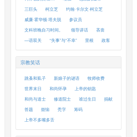
三巨头
柯立芝
约翰·卡尔文·柯立芝
威廉·霍华顿·塔夫脱
参议员
文科班晚自习时间。
领导讲话
吝啬
—语双关
“失事”与“不幸”
里根
政客
宗教笑话
跳蚤和虱子
新娘子的谜语
牧师收费
世界末日
和尚怀孕
上帝的钥匙
和尚与道士
修道院士
谁过生日
捐献
答题
烦恼
秃字
筹码
上帝不多嘴多舌