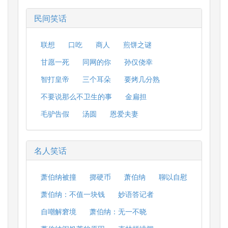
民间笑话
联想
口吃
商人
煎饼之谜
甘愿一死
同网的你
孙仅侥幸
智打皇帝
三个耳朵
要烤几分熟
不要说那么不卫生的事
金扁担
毛驴告假
汤圆
恩爱夫妻
名人笑话
萧伯纳被撞
掷硬币
萧伯纳
聊以自慰
萧伯纳：不值一块钱
妙语答记者
自嘲解窘境
萧伯纳：无一不晓