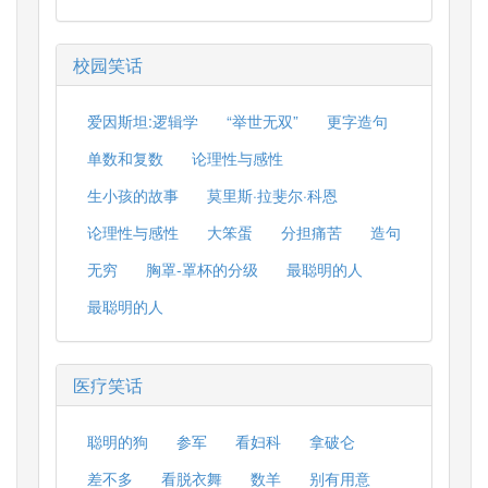
校园笑话
爱因斯坦:逻辑学
“举世无双”
更字造句
单数和复数
论理性与感性
生小孩的故事
莫里斯·拉斐尔·科恩
论理性与感性
大笨蛋
分担痛苦
造句
无穷
胸罩-罩杯的分级
最聪明的人
最聪明的人
医疗笑话
聪明的狗
参军
看妇科
拿破仑
差不多
看脱衣舞
数羊
别有用意