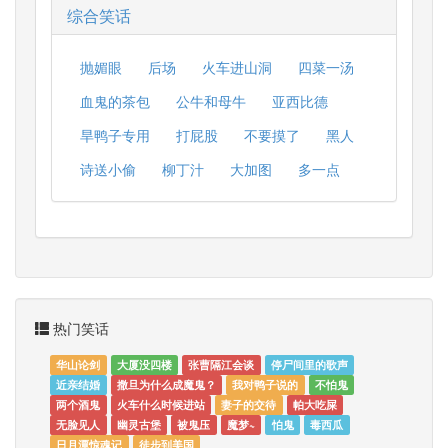
综合笑话
抛媚眼
后场
火车进山洞
四菜一汤
血鬼的茶包
公牛和母牛
亚西比德
旱鸭子专用
打屁股
不要摸了
黑人
诗送小偷
柳丁汁
大加图
多一点
热门笑话
华山论剑
大厦没四楼
张曹隔江会谈
停尸间里的歌声
近亲结婚
撒旦为什么成魔鬼？
我对鸭子说的
不怕鬼
两个酒鬼
火车什么时候进站
妻子的交待
帕大吃屎
无脸见人
幽灵古堡
被鬼压
魔梦~
怕鬼
毒西瓜
日月潭惊魂记
徒步到美国