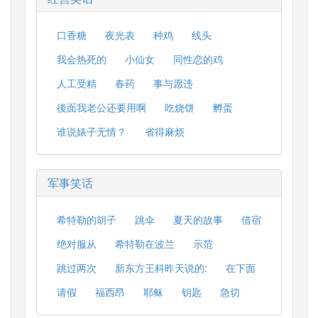
口香糖
夜光表
种鸡
线头
我会热死的
小仙女
同性恋的鸡
人工受精
春药
事与愿违
後面我老公还要用啊
吃烧饼
孵蛋
谁说婊子无情？
省得麻烦
军事笑话
希特勒的胡子
跳伞
夏天的故事
借宿
绝对服从
希特勒在波兰
示范
跳过两次
新东方王科昨天说的:
在下面
请假
福西昂
耶稣
钥匙
急切