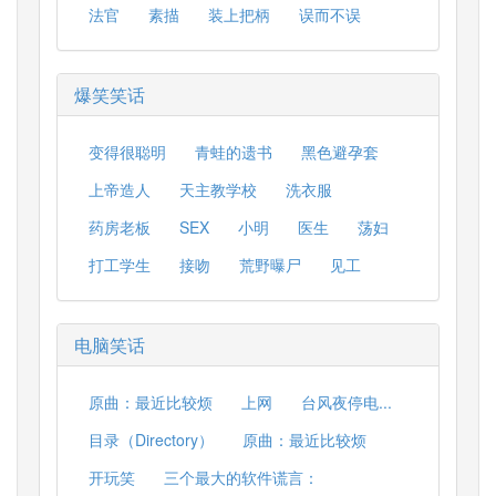
法官
素描
装上把柄
误而不误
爆笑笑话
变得很聪明
青蛙的遗书
黑色避孕套
上帝造人
天主教学校
洗衣服
药房老板
SEX
小明
医生
荡妇
打工学生
接吻
荒野曝尸
见工
电脑笑话
原曲：最近比较烦
上网
台风夜停电...
目录（Directory）
原曲：最近比较烦
开玩笑
三个最大的软件谎言：