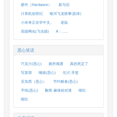
硬件（Hardware）
新与旧
计算机创世纪
银河飞龙轶事(剧本)
小米奇正在学中文。
老鼠
高级网虫(飞虫级)
A：......
恶心笑话
巧克力(恶心)
厕所偶遇
真的死定了
写菜谱
喝痰(恶心)
乞讨-牙签
买东西（恶心）
节约粮食(恶心)
手纸(恶心)
翻胃-麻辣粉丝煲
呕吐
呕吐