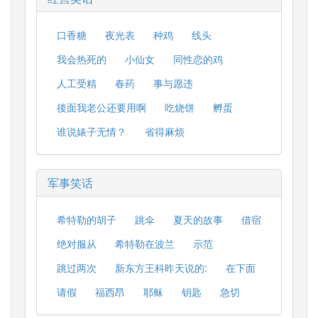
口香糖
夜光表
种鸡
线头
我会热死的
小仙女
同性恋的鸡
人工受精
春药
事与愿违
後面我老公还要用啊
吃烧饼
孵蛋
谁说婊子无情？
省得麻烦
军事笑话
希特勒的胡子
跳伞
夏天的故事
借宿
绝对服从
希特勒在波兰
示范
跳过两次
新东方王科昨天说的:
在下面
请假
福西昂
耶稣
钥匙
急切