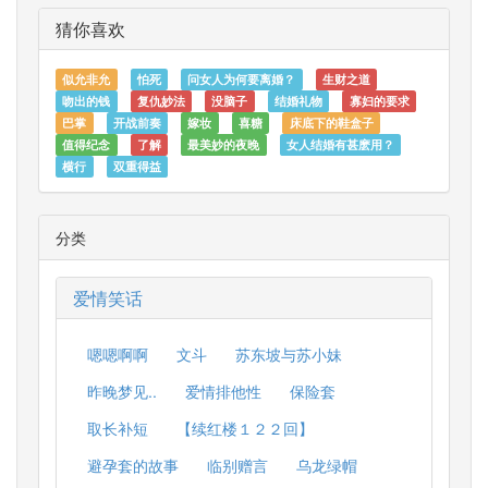
猜你喜欢
似允非允
怕死
问女人为何要离婚？
生财之道
吻出的钱
复仇妙法
没脑子
结婚礼物
寡妇的要求
巴掌
开战前奏
嫁妆
喜糖
床底下的鞋盒子
值得纪念
了解
最美妙的夜晚
女人结婚有甚麽用？
横行
双重得益
分类
爱情笑话
嗯嗯啊啊
文斗
苏东坡与苏小妹
昨晚梦见..
爱情排他性
保险套
取长补短
【续红楼１２２回】
避孕套的故事
临别赠言
乌龙绿帽