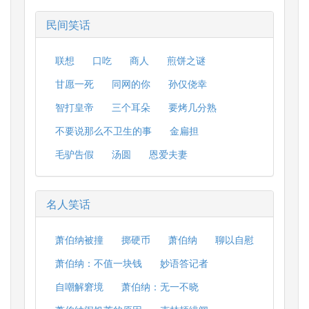
民间笑话
联想
口吃
商人
煎饼之谜
甘愿一死
同网的你
孙仅侥幸
智打皇帝
三个耳朵
要烤几分熟
不要说那么不卫生的事
金扁担
毛驴告假
汤圆
恩爱夫妻
名人笑话
萧伯纳被撞
掷硬币
萧伯纳
聊以自慰
萧伯纳：不值一块钱
妙语答记者
自嘲解窘境
萧伯纳：无一不晓