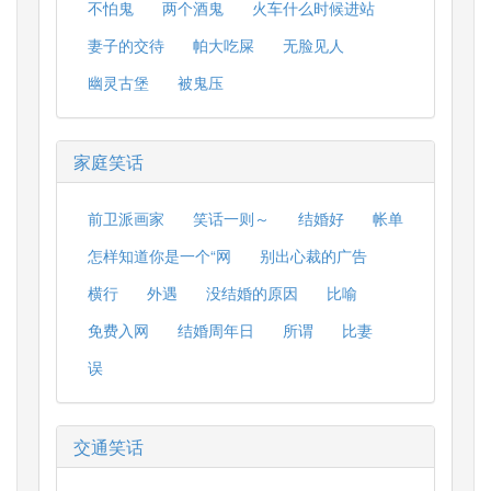
不怕鬼
两个酒鬼
火车什么时候进站
妻子的交待
帕大吃屎
无脸见人
幽灵古堡
被鬼压
家庭笑话
前卫派画家
笑话一则～
结婚好
帐单
怎样知道你是一个“网
别出心裁的广告
横行
外遇
没结婚的原因
比喻
免费入网
结婚周年日
所谓
比妻
误
交通笑话