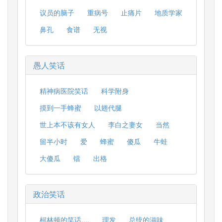
议员的脑子
重病号
止痛片
地质学家
鼻孔
食谱
无视
愚人笑话
精神病医院笑话
科学附身
摸到一手蜂蜜
以翅代腿
世上本不该有女人
李白之妻女
当然
留半小时
爱
蜂蜜
傻瓜
牛蛙
大傻瓜
镭
出格
政治笑话
柯林顿的笑话....
理发
总统的滋味