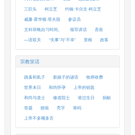
三巨头
柯立芝
约翰·卡尔文·柯立芝
威廉·霍华顿·塔夫脱
参议员
文科班晚自习时间。
领导讲话
吝啬
—语双关
“失事”与“不幸”
里根
政客
宗教笑话
跳蚤和虱子
新娘子的谜语
牧师收费
世界末日
和尚怀孕
上帝的钥匙
和尚与道士
修道院士
谁过生日
捐献
答题
烦恼
秃字
筹码
上帝不多嘴多舌