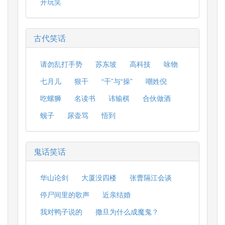
开玩笑
古代笑话
请勿乱打手势
苏东坡
高科技
咏物
七月儿
狠干
“干”与“操”
嘲姓倪
吃螺狮
名读书
讳输棋
合伙做酒
蚬子
尿壶骂
悟到
鬼话笑话
华山论剑
大厦没四楼
张曹隔江会谈
停尸间里的歌声
近亲结婚
我对鸭子说的
撒旦为什么成魔鬼？