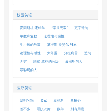
校园笑话
爱因斯坦:逻辑学
“举世无双”
更字造句
单数和复数
论理性与感性
生小孩的故事
莫里斯·拉斐尔·科恩
论理性与感性
大笨蛋
分担痛苦
造句
无穷
胸罩-罩杯的分级
最聪明的人
最聪明的人
医疗笑话
聪明的狗
参军
看妇科
拿破仑
差不多
看脱衣舞
数羊
别有用意