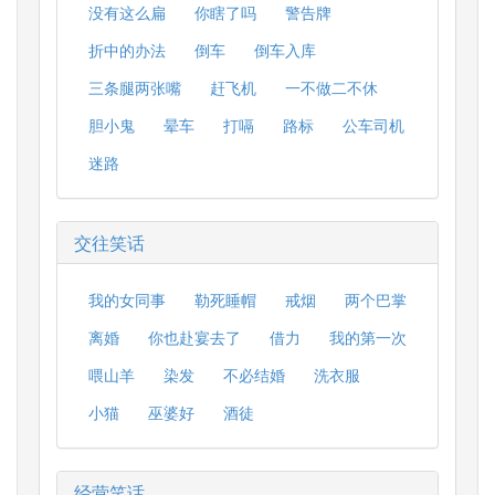
没有这么扁
你瞎了吗
警告牌
折中的办法
倒车
倒车入库
三条腿两张嘴
赶飞机
一不做二不休
胆小鬼
晕车
打嗝
路标
公车司机
迷路
交往笑话
我的女同事
勒死睡帽
戒烟
两个巴掌
离婚
你也赴宴去了
借力
我的第一次
喂山羊
染发
不必结婚
洗衣服
小猫
巫婆好
酒徒
经营笑话