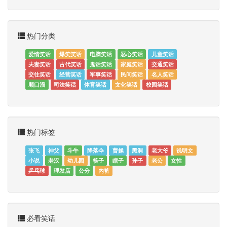
热门分类
爱情笑话
爆笑笑话
电脑笑话
恶心笑话
儿童笑话
夫妻笑话
古代笑话
鬼话笑话
家庭笑话
交通笑话
交往笑话
经营笑话
军事笑话
民间笑话
名人笑话
顺口溜
司法笑话
体育笑话
文化笑话
校园笑话
热门标签
张飞
神父
斗牛
降落伞
曹操
黑洞
老大爷
说明文
小说
老汉
幼儿园
筷子
瞎子
孙子
老公
女性
乒乓球
理发店
公分
内裤
必看笑话