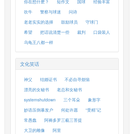
你在想什麽？
短作文
国球
经验丰富
吹牛
警察与球迷
问诗
老老实实的选择
鼓励球员
守球门
希望
把话说清楚一些
裁判
口袋装人
乌龟王八都一样
文化笑话
神父
结婚证书
不必自寻烦恼
漂亮的女秘书
老总和女秘书
systemshutdown
三个耳朵
象形字
妙语压倒暴发户
何处许愿
“受精”记
常愚蠢
阿褥多罗三藐三菩提
大卫的雕像
阿里