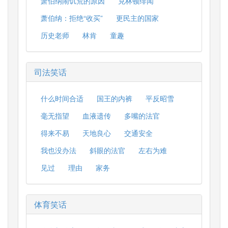
萧伯纳闹饥荒的原因
克林顿绯闻
萧伯纳：拒绝“收买”
更民主的国家
历史老师
林肯
童趣
司法笑话
什么时间合适
国王的内裤
平反昭雪
毫无指望
血液遗传
多嘴的法官
得来不易
天地良心
交通安全
我也没办法
斜眼的法官
左右为难
见过
理由
家务
体育笑话