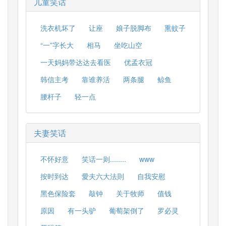
儿童笑话
洗衣机坏了
让座
娘子脱脚布
熏蚊子
“一”字长大
相马
坐吃山空
一天妈妈带达达去看医
优孟衣冠
韩信主考
靠谁养活
两条腿
鲸鱼
腰杆子
轻一点
夫妻笑话
不怀好意
笑话一则........
www
按时到达
愛夫六大法則
自我安慰
黑色保险套
敲钟
关于牧师
值钱
原因
有一头驴
葡萄架倒了
罗必灵