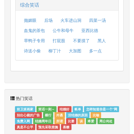
综合笑话
抛媚眼
后场
火车进山洞
四菜一汤
血鬼的茶包
公牛和母牛
亚西比德
旱鸭子专用
打屁股
不要摸了
黑人
诗送小偷
柳丁汁
大加图
多一点
热门笑话
前卫派画家
笑话一则～
结婚好
帐单
怎样知道你是一个“网
别出心裁的广告
横行
外遇
没结婚的原因
比喻
免费入网
结婚周年日
所谓
比妻
误
疼爱
周公何处
真是不公平
预先采取措施
喜糖