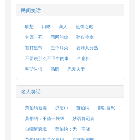
民间笑话
联想
口吃
商人
煎饼之谜
甘愿一死
同网的你
孙仅侥幸
智打皇帝
三个耳朵
要烤几分熟
不要说那么不卫生的事
金扁担
毛驴告假
汤圆
恩爱夫妻
名人笑话
萧伯纳被撞
掷硬币
萧伯纳
聊以自慰
萧伯纳：不值一块钱
妙语答记者
自嘲解窘境
萧伯纳：无一不晓
萧伯纳闹饥荒的原因
克林顿绯闻