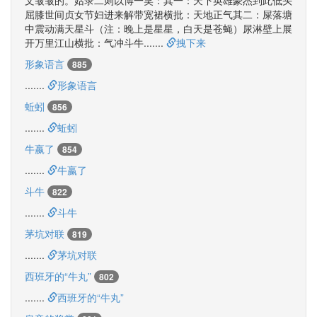
文皱皱的。姑录二则以博一笑：其一：天下英雄豪杰到此低头
屈膝世间贞女节妇进来解带宽裙横批：天地正气其二：屎落塘
中震动满天星斗（注：晚上是星星，白天是苍蝇）尿淋壁上展
开万里江山横批：气冲斗牛
.......
拽下来
形象语言
885
.......
形象语言
蚯蚓
856
.......
蚯蚓
牛嬴了
854
.......
牛嬴了
斗牛
822
.......
斗牛
茅坑对联
819
.......
茅坑对联
西班牙的“牛丸”
802
.......
西班牙的“牛丸”