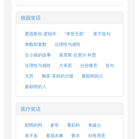
校园笑话
爱因斯坦:逻辑学
“举世无双”
更字造句
单数和复数
论理性与感性
生小孩的故事
莫里斯·拉斐尔·科恩
论理性与感性
大笨蛋
分担痛苦
造句
无穷
胸罩-罩杯的分级
最聪明的人
最聪明的人
医疗笑话
聪明的狗
参军
看妇科
拿破仑
差不多
看脱衣舞
数羊
别有用意