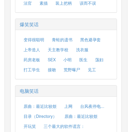
法官
素描
装上把柄
误而不误
爆笑笑话
变得很聪明
青蛙的遗书
黑色避孕套
上帝造人
天主教学校
洗衣服
药房老板
SEX
小明
医生
荡妇
打工学生
接吻
荒野曝尸
见工
电脑笑话
原曲：最近比较烦
上网
台风夜停电...
目录（Directory）
原曲：最近比较烦
开玩笑
三个最大的软件谎言：