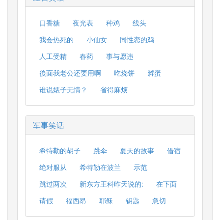
口香糖
夜光表
种鸡
线头
我会热死的
小仙女
同性恋的鸡
人工受精
春药
事与愿违
後面我老公还要用啊
吃烧饼
孵蛋
谁说婊子无情？
省得麻烦
军事笑话
希特勒的胡子
跳伞
夏天的故事
借宿
绝对服从
希特勒在波兰
示范
跳过两次
新东方王科昨天说的:
在下面
请假
福西昂
耶稣
钥匙
急切