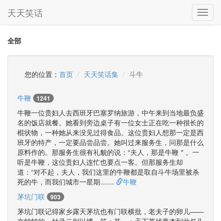
天天笑话
Toggl
navig
全部
您的位置：
首页
天天笑话集
斗牛
牛鞭
1241
牛鞭一位贵妇人去西班牙巴塞罗纳旅游，中午来到当地最负盛
名的饭店就餐。她看到旁边桌子有一位女士正在吃一种很长的
棍状物，一种她从来没见过得食品。这位贵妇人想那一定是西
班牙的特产，一定要品尝品尝。她叫过来服务生，问那是什么
原料作的。那服务生很有礼貌的说：“夫人，那是牛鞭＂。一
听是牛鞭，这位贵妇人连忙也要点一客。但那服务生却
道：“对不起，夫人，我们这里的牛鞭都是取自斗牛场里被杀
死的牛，而我们城市一星期.......
牛鞭
茅坑门联
903
茅坑门联记得家乡露天茅坑也有门联横批，老夫子的卵儿——