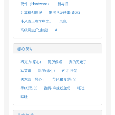
硬件（Hardware）
新与旧
计算机创世纪
银河飞龙轶事(剧本)
小米奇正在学中文。
老鼠
高级网虫(飞虫级)
A：......
恶心笑话
巧克力(恶心)
厕所偶遇
真的死定了
写菜谱
喝痰(恶心)
乞讨-牙签
买东西（恶心）
节约粮食(恶心)
手纸(恶心)
翻胃-麻辣粉丝煲
呕吐
呕吐