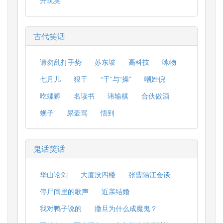
开玩笑
古代笑话
请勿乱打手势
苏东坡
高科技
咏物
七月儿
狠干
“干”与“操”
嘲姓倪
吃螺狮
名读书
讳输棋
合伙做酒
蚬子
尿壶骂
悟到
鬼话笑话
华山论剑
大厦没四楼
张曹隔江会谈
停尸间里的歌声
近亲结婚
我对鸭子说的
撒旦为什么成魔鬼？