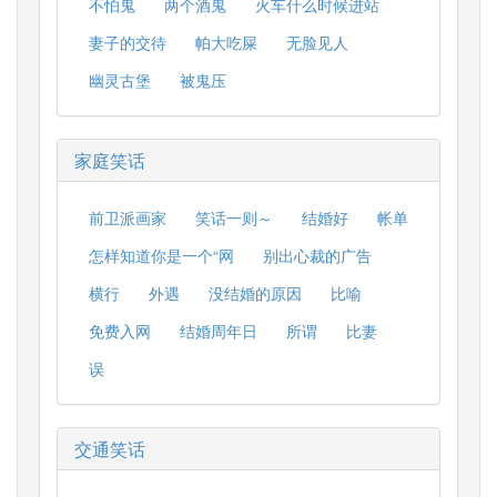
不怕鬼
两个酒鬼
火车什么时候进站
妻子的交待
帕大吃屎
无脸见人
幽灵古堡
被鬼压
家庭笑话
前卫派画家
笑话一则～
结婚好
帐单
怎样知道你是一个“网
别出心裁的广告
横行
外遇
没结婚的原因
比喻
免费入网
结婚周年日
所谓
比妻
误
交通笑话