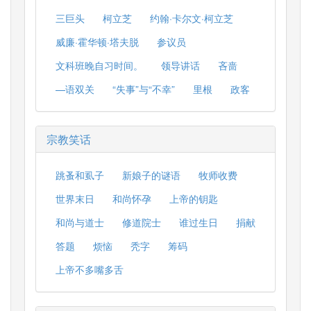
三巨头
柯立芝
约翰·卡尔文·柯立芝
威廉·霍华顿·塔夫脱
参议员
文科班晚自习时间。
领导讲话
吝啬
—语双关
“失事”与“不幸”
里根
政客
宗教笑话
跳蚤和虱子
新娘子的谜语
牧师收费
世界末日
和尚怀孕
上帝的钥匙
和尚与道士
修道院士
谁过生日
捐献
答题
烦恼
秃字
筹码
上帝不多嘴多舌