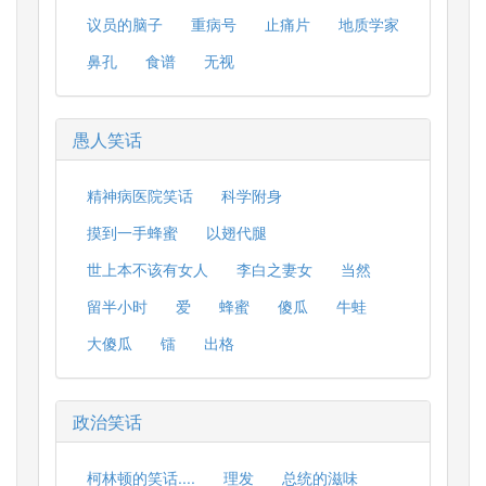
议员的脑子
重病号
止痛片
地质学家
鼻孔
食谱
无视
愚人笑话
精神病医院笑话
科学附身
摸到一手蜂蜜
以翅代腿
世上本不该有女人
李白之妻女
当然
留半小时
爱
蜂蜜
傻瓜
牛蛙
大傻瓜
镭
出格
政治笑话
柯林顿的笑话....
理发
总统的滋味