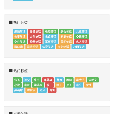
热门分类
爱情笑话
爆笑笑话
电脑笑话
恶心笑话
儿童笑话
夫妻笑话
古代笑话
鬼话笑话
家庭笑话
交通笑话
交往笑话
经营笑话
军事笑话
民间笑话
名人笑话
顺口溜
司法笑话
体育笑话
文化笑话
校园笑话
热门标签
张飞
神父
斗牛
降落伞
曹操
黑洞
老大爷
说明文
小说
老汉
幼儿园
筷子
瞎子
孙子
老公
女性
乒乓球
理发店
公分
内裤
必看笑话