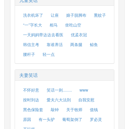
儿童笑话
洗衣机坏了
让座
娘子脱脚布
熏蚊子
“一”字长大
相马
坐吃山空
一天妈妈带达达去看医
优孟衣冠
韩信主考
靠谁养活
两条腿
鲸鱼
腰杆子
轻一点
夫妻笑话
不怀好意
笑话一则........
www
按时到达
愛夫六大法則
自我安慰
黑色保险套
敲钟
关于牧师
值钱
原因
有一头驴
葡萄架倒了
罗必灵