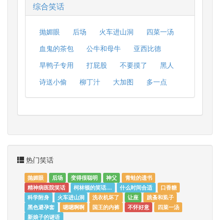
综合笑话
抛媚眼
后场
火车进山洞
四菜一汤
血鬼的茶包
公牛和母牛
亚西比德
旱鸭子专用
打屁股
不要摸了
黑人
诗送小偷
柳丁汁
大加图
多一点
热门笑话
抛媚眼
后场
变得很聪明
神父
青蛙的遗书
精神病医院笑话
柯林顿的笑话....
什么时间合适
口香糖
科学附身
火车进山洞
洗衣机坏了
让座
跳蚤和虱子
黑色避孕套
嗯嗯啊啊
国王的内裤
不怀好意
四菜一汤
新娘子的谜语