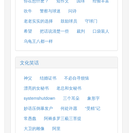
你在想什麽？
短作文
国球
经验丰富
吹牛
警察与球迷
问诗
老老实实的选择
鼓励球员
守球门
希望
把话说清楚一些
裁判
口袋装人
乌龟王八都一样
文化笑话
神父
结婚证书
不必自寻烦恼
漂亮的女秘书
老总和女秘书
systemshutdown
三个耳朵
象形字
妙语压倒暴发户
何处许愿
“受精”记
常愚蠢
阿褥多罗三藐三菩提
大卫的雕像
阿里