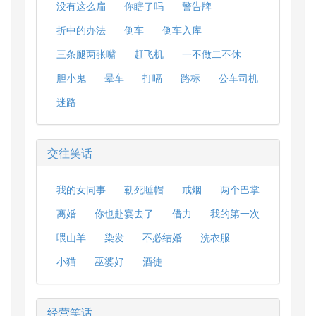
没有这么扁
你瞎了吗
警告牌
折中的办法
倒车
倒车入库
三条腿两张嘴
赶飞机
一不做二不休
胆小鬼
晕车
打嗝
路标
公车司机
迷路
交往笑话
我的女同事
勒死睡帽
戒烟
两个巴掌
离婚
你也赴宴去了
借力
我的第一次
喂山羊
染发
不必结婚
洗衣服
小猫
巫婆好
酒徒
经营笑话