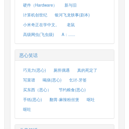
硬件（Hardware）
新与旧
计算机创世纪
银河飞龙轶事(剧本)
小米奇正在学中文。
老鼠
高级网虫(飞虫级)
A：......
恶心笑话
巧克力(恶心)
厕所偶遇
真的死定了
写菜谱
喝痰(恶心)
乞讨-牙签
买东西（恶心）
节约粮食(恶心)
手纸(恶心)
翻胃-麻辣粉丝煲
呕吐
呕吐