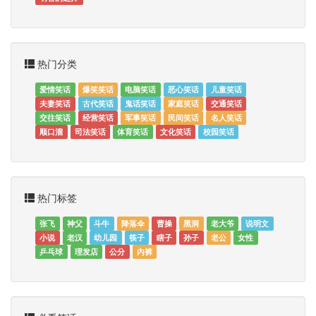
热门分类
爱情笑话
爆笑笑话
电脑笑话
恶心笑话
儿童笑话
夫妻笑话
古代笑话
鬼话笑话
家庭笑话
交通笑话
交往笑话
经营笑话
军事笑话
民间笑话
名人笑话
顺口溜
司法笑话
体育笑话
文化笑话
校园笑话
热门标签
张飞
神父
斗牛
降落伞
曹操
黑洞
老大爷
说明文
小说
老汉
幼儿园
筷子
瞎子
孙子
老公
女性
乒乓球
理发店
公分
内裤