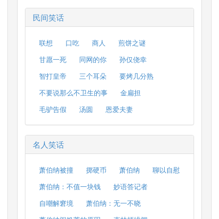
民间笑话
联想
口吃
商人
煎饼之谜
甘愿一死
同网的你
孙仅侥幸
智打皇帝
三个耳朵
要烤几分熟
不要说那么不卫生的事
金扁担
毛驴告假
汤圆
恩爱夫妻
名人笑话
萧伯纳被撞
掷硬币
萧伯纳
聊以自慰
萧伯纳：不值一块钱
妙语答记者
自嘲解窘境
萧伯纳：无一不晓