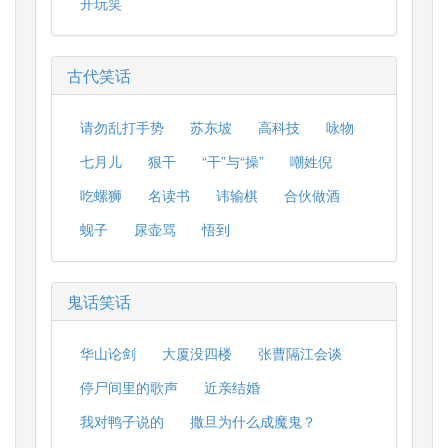
开玩笑
古代笑话
请勿乱打手势
苏东坡
高科技
咏物
七月儿
狠干
“干”与“操”
嘲姓倪
吃螺狮
名读书
讳输棋
合伙做酒
蚬子
尿壶骂
悟到
鬼话笑话
华山论剑
大厦没四楼
张曹隔江会谈
停尸间里的歌声
近亲结婚
我对鸭子说的
撒旦为什么成魔鬼？