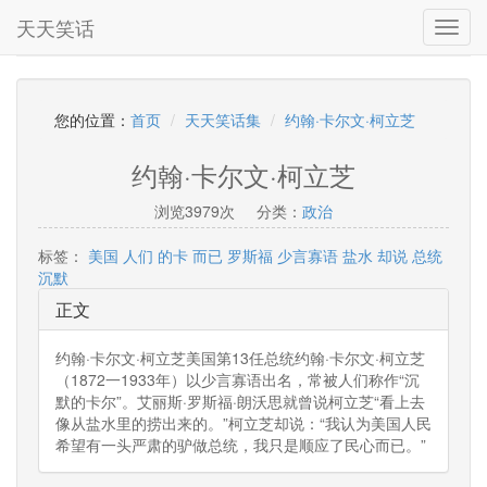
天天笑话
Toggl
navig
您的位置：
首页
天天笑话集
约翰·卡尔文·柯立芝
约翰·卡尔文·柯立芝
浏览3979次
分类：
政治
标签：
美国
人们
的卡
而已
罗斯福
少言寡语
盐水
却说
总统
沉默
正文
约翰·卡尔文·柯立芝美国第13任总统约翰·卡尔文·柯立芝
（1872一1933年）以少言寡语出名，常被人们称作“沉
默的卡尔”。艾丽斯·罗斯福·朗沃思就曾说柯立芝“看上去
像从盐水里的捞出来的。”柯立芝却说：“我认为美国人民
希望有一头严肃的驴做总统，我只是顺应了民心而已。”