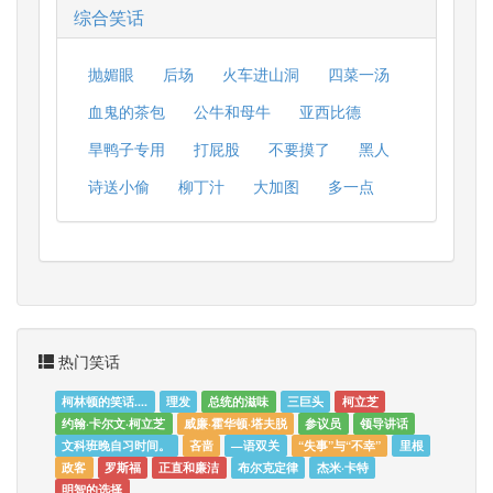
综合笑话
抛媚眼
后场
火车进山洞
四菜一汤
血鬼的茶包
公牛和母牛
亚西比德
旱鸭子专用
打屁股
不要摸了
黑人
诗送小偷
柳丁汁
大加图
多一点
热门笑话
柯林顿的笑话....
理发
总统的滋味
三巨头
柯立芝
约翰·卡尔文·柯立芝
威廉·霍华顿·塔夫脱
参议员
领导讲话
文科班晚自习时间。
吝啬
—语双关
“失事”与“不幸”
里根
政客
罗斯福
正直和廉洁
布尔克定律
杰米·卡特
明智的选择