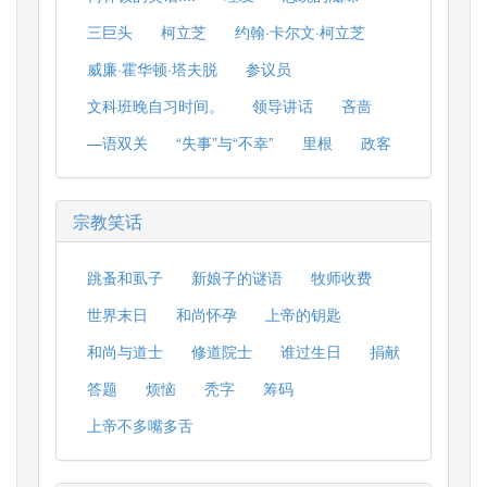
三巨头
柯立芝
约翰·卡尔文·柯立芝
威廉·霍华顿·塔夫脱
参议员
文科班晚自习时间。
领导讲话
吝啬
—语双关
“失事”与“不幸”
里根
政客
宗教笑话
跳蚤和虱子
新娘子的谜语
牧师收费
世界末日
和尚怀孕
上帝的钥匙
和尚与道士
修道院士
谁过生日
捐献
答题
烦恼
秃字
筹码
上帝不多嘴多舌