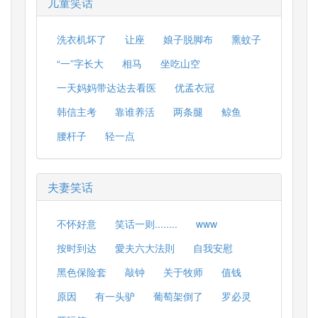
儿童笑话
洗衣机坏了
让座
娘子脱脚布
熏蚊子
“一”字长大
相马
坐吃山空
一天妈妈带达达去看医
优孟衣冠
韩信主考
靠谁养活
两条腿
鲸鱼
腰杆子
轻一点
夫妻笑话
不怀好意
笑话一则........
www
按时到达
愛夫六大法則
自我安慰
黑色保险套
敲钟
关于牧师
值钱
原因
有一头驴
葡萄架倒了
罗必灵