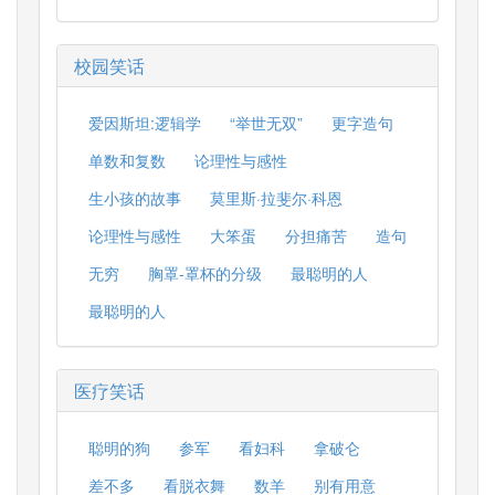
校园笑话
爱因斯坦:逻辑学
“举世无双”
更字造句
单数和复数
论理性与感性
生小孩的故事
莫里斯·拉斐尔·科恩
论理性与感性
大笨蛋
分担痛苦
造句
无穷
胸罩-罩杯的分级
最聪明的人
最聪明的人
医疗笑话
聪明的狗
参军
看妇科
拿破仑
差不多
看脱衣舞
数羊
别有用意