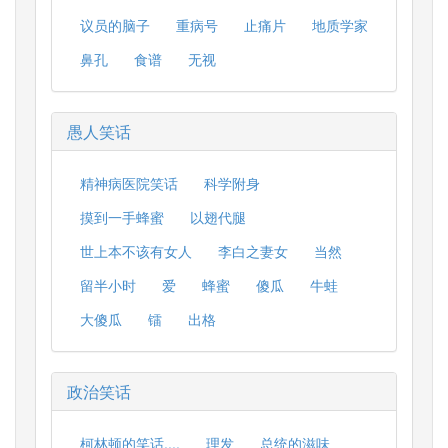
议员的脑子
重病号
止痛片
地质学家
鼻孔
食谱
无视
愚人笑话
精神病医院笑话
科学附身
摸到一手蜂蜜
以翅代腿
世上本不该有女人
李白之妻女
当然
留半小时
爱
蜂蜜
傻瓜
牛蛙
大傻瓜
镭
出格
政治笑话
柯林顿的笑话....
理发
总统的滋味