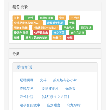
猜你喜欢
长相
三巨头
厕所里道歉
竞争
不反对
全世界最有权势的人。
发展武甲部队
无题
明智的选择
“我就是那一大批人”
已出毛病
苏联笑话
爱德华·希思
快弄尿盆来
悔之莫及
布尔克定律
精神
林肯：总统的滋味
杜鲁门
使馆
分类
爱情笑话
嗯嗯啊啊
文斗
苏东坡与苏小妹
昨晚梦见..
爱情排他性
保险套
取长补短
【续红楼１２２回】
避孕套的故事
临别赠言
乌龙绿帽