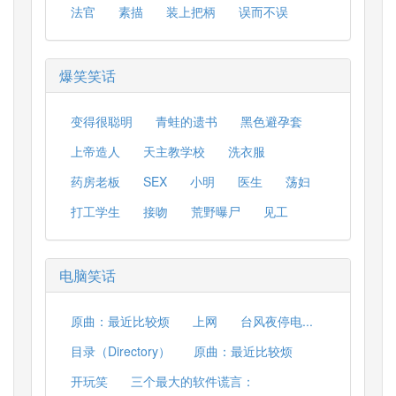
法官
素描
装上把柄
误而不误
爆笑笑话
变得很聪明
青蛙的遗书
黑色避孕套
上帝造人
天主教学校
洗衣服
药房老板
SEX
小明
医生
荡妇
打工学生
接吻
荒野曝尸
见工
电脑笑话
原曲：最近比较烦
上网
台风夜停电...
目录（Directory）
原曲：最近比较烦
开玩笑
三个最大的软件谎言：