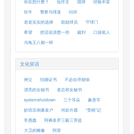
你在想什麽？
短作文
国球
经验丰富
吹牛
警察与球迷
问诗
老老实实的选择
鼓励球员
守球门
希望
把话说清楚一些
裁判
口袋装人
乌龟王八都一样
文化笑话
神父
结婚证书
不必自寻烦恼
漂亮的女秘书
老总和女秘书
systemshutdown
三个耳朵
象形字
妙语压倒暴发户
何处许愿
“受精”记
常愚蠢
阿褥多罗三藐三菩提
大卫的雕像
阿里