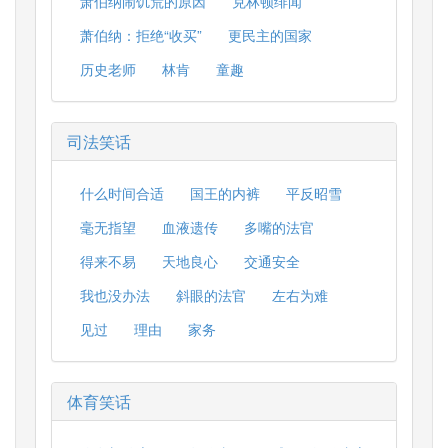
萧伯纳闹饥荒的原因
克林顿绯闻
萧伯纳：拒绝“收买”
更民主的国家
历史老师
林肯
童趣
司法笑话
什么时间合适
国王的内裤
平反昭雪
毫无指望
血液遗传
多嘴的法官
得来不易
天地良心
交通安全
我也没办法
斜眼的法官
左右为难
见过
理由
家务
体育笑话