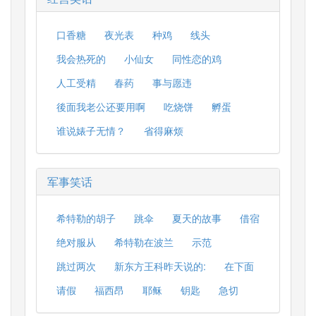
口香糖
夜光表
种鸡
线头
我会热死的
小仙女
同性恋的鸡
人工受精
春药
事与愿违
後面我老公还要用啊
吃烧饼
孵蛋
谁说婊子无情？
省得麻烦
军事笑话
希特勒的胡子
跳伞
夏天的故事
借宿
绝对服从
希特勒在波兰
示范
跳过两次
新东方王科昨天说的:
在下面
请假
福西昂
耶稣
钥匙
急切