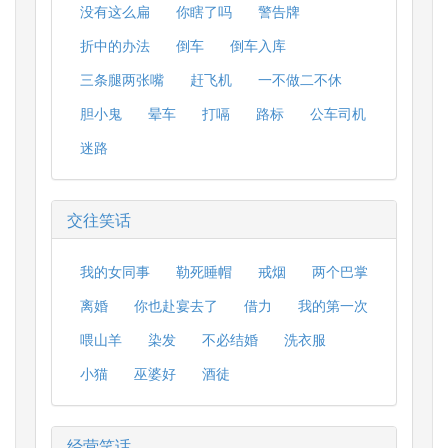
没有这么扁
你瞎了吗
警告牌
折中的办法
倒车
倒车入库
三条腿两张嘴
赶飞机
一不做二不休
胆小鬼
晕车
打嗝
路标
公车司机
迷路
交往笑话
我的女同事
勒死睡帽
戒烟
两个巴掌
离婚
你也赴宴去了
借力
我的第一次
喂山羊
染发
不必结婚
洗衣服
小猫
巫婆好
酒徒
经营笑话