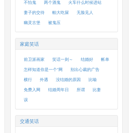
不怕鬼
两个酒鬼
火车什么时候进站
妻子的交待
帕大吃屎
无脸见人
幽灵古堡
被鬼压
家庭笑话
前卫派画家
笑话一则～
结婚好
帐单
怎样知道你是一个“网
别出心裁的广告
横行
外遇
没结婚的原因
比喻
免费入网
结婚周年日
所谓
比妻
误
交通笑话