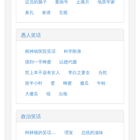
议员的脑子
重病号
止痛片
地质学家
鼻孔
食谱
无视
愚人笑话
精神病医院笑话
科学附身
摸到一手蜂蜜
以翅代腿
世上本不该有女人
李白之妻女
当然
留半小时
爱
蜂蜜
傻瓜
牛蛙
大傻瓜
镭
出格
政治笑话
柯林顿的笑话....
理发
总统的滋味