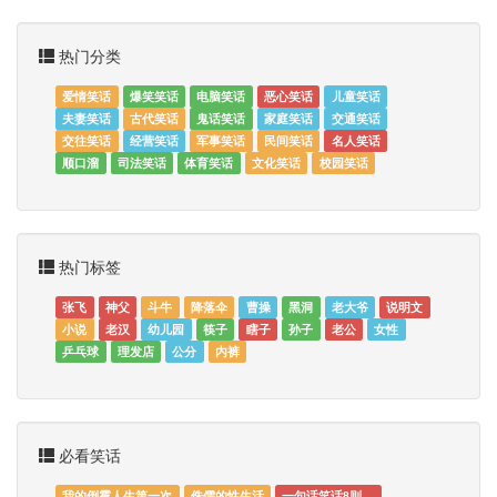
热门分类
爱情笑话
爆笑笑话
电脑笑话
恶心笑话
儿童笑话
夫妻笑话
古代笑话
鬼话笑话
家庭笑话
交通笑话
交往笑话
经营笑话
军事笑话
民间笑话
名人笑话
顺口溜
司法笑话
体育笑话
文化笑话
校园笑话
热门标签
张飞
神父
斗牛
降落伞
曹操
黑洞
老大爷
说明文
小说
老汉
幼儿园
筷子
瞎子
孙子
老公
女性
乒乓球
理发店
公分
内裤
必看笑话
我的倒霉人生第一次
侏儒的性生活
一句话笑话8则。