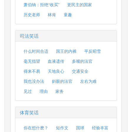
萧伯纳：拒绝“收买”
更民主的国家
历史老师
林肯
童趣
司法笑话
什么时间合适
国王的内裤
平反昭雪
毫无指望
血液遗传
多嘴的法官
得来不易
天地良心
交通安全
我也没办法
斜眼的法官
左右为难
见过
理由
家务
体育笑话
你在想什麽？
短作文
国球
经验丰富