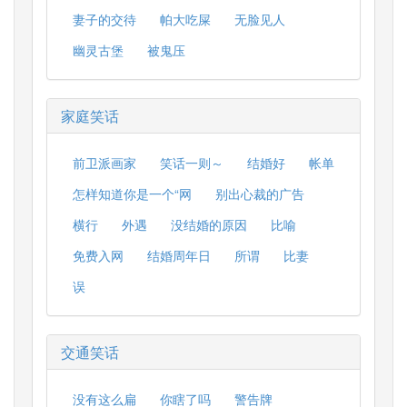
妻子的交待
帕大吃屎
无脸见人
幽灵古堡
被鬼压
家庭笑话
前卫派画家
笑话一则～
结婚好
帐单
怎样知道你是一个“网
别出心裁的广告
横行
外遇
没结婚的原因
比喻
免费入网
结婚周年日
所谓
比妻
误
交通笑话
没有这么扁
你瞎了吗
警告牌