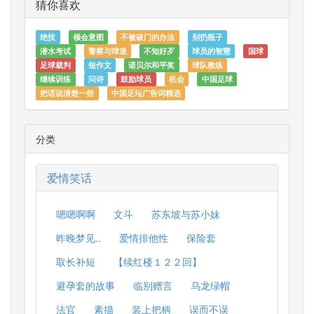
猜你喜欢
绝技
领会意图
不被破门的办法
别扔瓶子
潜水考试
警察与球迷
不知好歹
球员的智慧
国球
足球裁判
短作文
诺贝尔和平奖
球队教练
继续训练
问诗
鼓励球员
机会
中国足球
把话说清楚一些
中国足坛广告词精选
分类
爱情笑话
嗯嗯啊啊
文斗
苏东坡与苏小妹
昨晚梦见..
爱情排他性
保险套
取长补短
【续红楼１２２回】
避孕套的故事
临别赠言
乌龙绿帽
法官
素描
装上把柄
误而不误