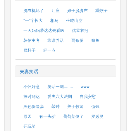
洗衣机坏了
让座
娘子脱脚布
熏蚊子
“一”字长大
相马
坐吃山空
一天妈妈带达达去看医
优孟衣冠
韩信主考
靠谁养活
两条腿
鲸鱼
腰杆子
轻一点
夫妻笑话
不怀好意
笑话一则........
www
按时到达
愛夫六大法則
自我安慰
黑色保险套
敲钟
关于牧师
值钱
原因
有一头驴
葡萄架倒了
罗必灵
开玩笑