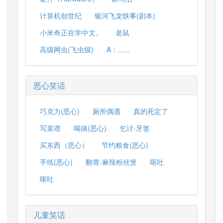
计算机创世纪
银河飞龙轶事(剧本)
小米奇正在学中文。
老鼠
高级网虫(飞虫级)
A：......
恶心笑话
巧克力(恶心)
厕所偶遇
真的死定了
写菜谱
喝痰(恶心)
乞讨-牙签
买东西（恶心）
节约粮食(恶心)
手纸(恶心)
翻胃-麻辣粉丝煲
呕吐
呕吐
儿童笑话