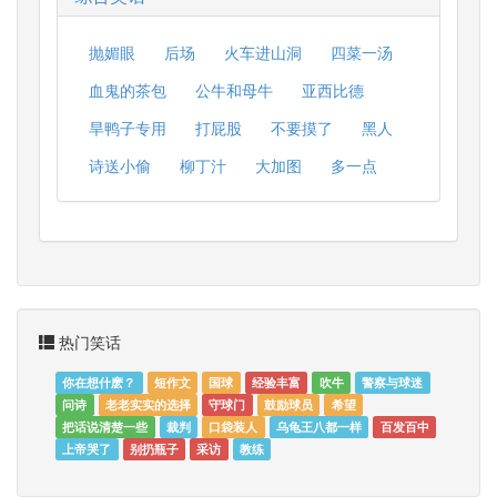
抛媚眼
后场
火车进山洞
四菜一汤
血鬼的茶包
公牛和母牛
亚西比德
旱鸭子专用
打屁股
不要摸了
黑人
诗送小偷
柳丁汁
大加图
多一点
热门笑话
你在想什麽？
短作文
国球
经验丰富
吹牛
警察与球迷
问诗
老老实实的选择
守球门
鼓励球员
希望
把话说清楚一些
裁判
口袋装人
乌龟王八都一样
百发百中
上帝哭了
别扔瓶子
采访
教练