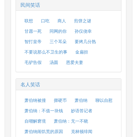
民间笑话
联想
口吃
商人
煎饼之谜
甘愿一死
同网的你
孙仅侥幸
智打皇帝
三个耳朵
要烤几分熟
不要说那么不卫生的事
金扁担
毛驴告假
汤圆
恩爱夫妻
名人笑话
萧伯纳被撞
掷硬币
萧伯纳
聊以自慰
萧伯纳：不值一块钱
妙语答记者
自嘲解窘境
萧伯纳：无一不晓
萧伯纳闹饥荒的原因
克林顿绯闻