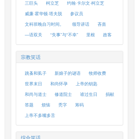
三巨头
柯立芝
约翰·卡尔文·柯立芝
威廉·霍华顿·塔夫脱
参议员
文科班晚自习时间。
领导讲话
吝啬
—语双关
“失事”与“不幸”
里根
政客
宗教笑话
跳蚤和虱子
新娘子的谜语
牧师收费
世界末日
和尚怀孕
上帝的钥匙
和尚与道士
修道院士
谁过生日
捐献
答题
烦恼
秃字
筹码
上帝不多嘴多舌
综合笑话