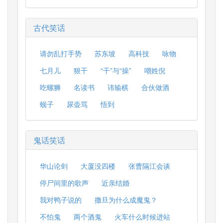
古代笑话
请勿乱打手势
苏东坡
高科技
咏物
七月儿
狠干
“干”与“操”
嘲姓倪
吃螺狮
名读书
讳输棋
合伙做酒
蚬子
尿壶骂
悟到
鬼话笑话
华山论剑
大厦没四楼
张曹隔江会谈
停尸间里的歌声
近亲结婚
我对鸭子说的
撒旦为什么成魔鬼？
不怕鬼
两个酒鬼
火车什么时候进站