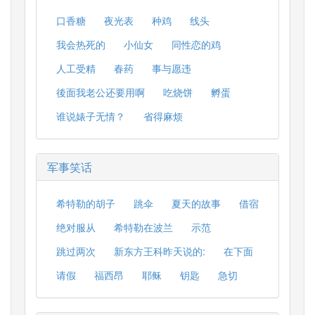
口香糖
夜光表
种鸡
线头
我会热死的
小仙女
同性恋的鸡
人工受精
春药
事与愿违
後面我老公还要用啊
吃烧饼
孵蛋
谁说婊子无情？
省得麻烦
军事笑话
希特勒的胡子
跳伞
夏天的故事
借宿
绝对服从
希特勒在波兰
示范
跳过两次
新东方王科昨天说的:
在下面
请假
福西昂
耶稣
钥匙
急切