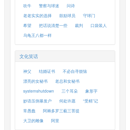
吹牛
警察与球迷
问诗
老老实实的选择
鼓励球员
守球门
希望
把话说清楚一些
裁判
口袋装人
乌龟王八都一样
文化笑话
神父
结婚证书
不必自寻烦恼
漂亮的女秘书
老总和女秘书
systemshutdown
三个耳朵
象形字
妙语压倒暴发户
何处许愿
“受精”记
常愚蠢
阿褥多罗三藐三菩提
大卫的雕像
阿里