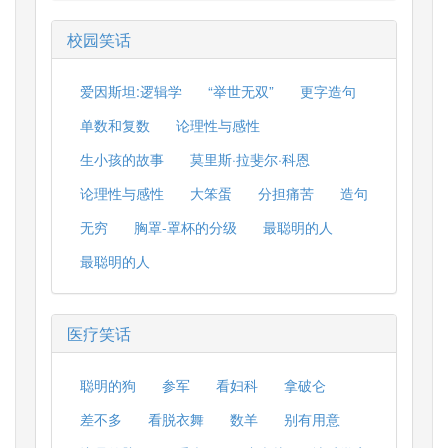
校园笑话
爱因斯坦:逻辑学
“举世无双”
更字造句
单数和复数
论理性与感性
生小孩的故事
莫里斯·拉斐尔·科恩
论理性与感性
大笨蛋
分担痛苦
造句
无穷
胸罩-罩杯的分级
最聪明的人
最聪明的人
医疗笑话
聪明的狗
参军
看妇科
拿破仑
差不多
看脱衣舞
数羊
别有用意