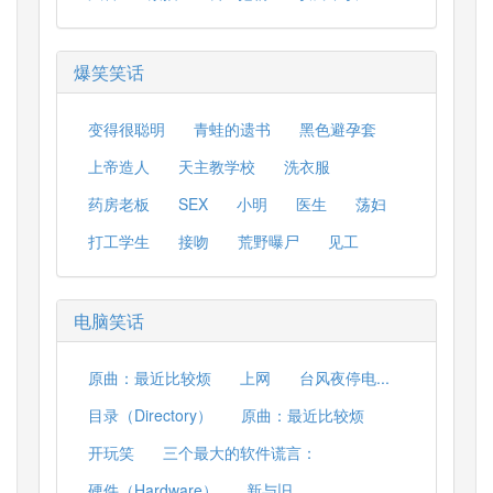
爆笑笑话
变得很聪明
青蛙的遗书
黑色避孕套
上帝造人
天主教学校
洗衣服
药房老板
SEX
小明
医生
荡妇
打工学生
接吻
荒野曝尸
见工
电脑笑话
原曲：最近比较烦
上网
台风夜停电...
目录（Directory）
原曲：最近比较烦
开玩笑
三个最大的软件谎言：
硬件（Hardware）
新与旧