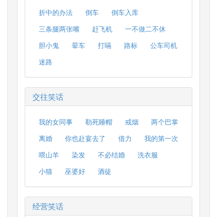
折中的办法
倒车
倒车入库
三条腿两张嘴
赶飞机
一不做二不休
胆小鬼
晕车
打嗝
路标
公车司机
迷路
交往笑话
我的女同事
勒死睡帽
戒烟
两个巴掌
离婚
你也赴宴去了
借力
我的第一次
喂山羊
染发
不必结婚
洗衣服
小猫
巫婆好
酒徒
经营笑话